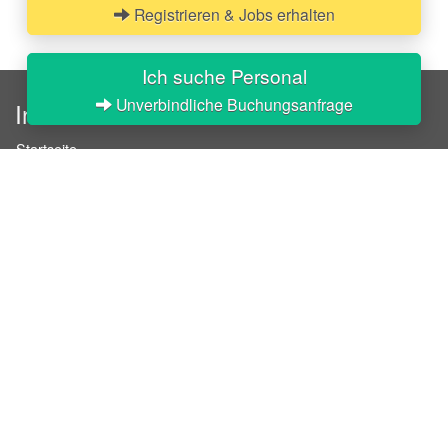
Registrieren & Jobs erhalten
Ich suche Personal
Unverbindliche Buchungsanfrage
InStaff
Startseite
Über InStaff
Karriere
Impressum
Login
Messekalender
Arbeitsverträge
Bewerbungsunterlagen
Schulungen
Arbeitsrecht
Arbeitsschutz Unterweisungen
Jobratgeber