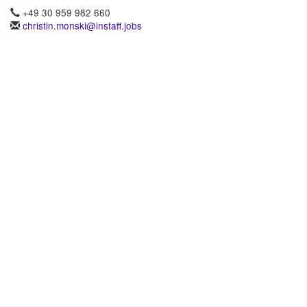
+49 30 959 982 660
christin.monski@instaff.jobs