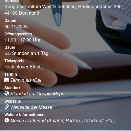
Adresse
Kongresszentrum Westfalenhallen, Rheinlanddamm 200,
44139 Dortmund
Datum
05.11.2025
Öffnungszeiten
11:00 - 17:00 Uhr
Dauer
5.5 Stunden an 1 Tag
Ticketpreis
kostenloser Eintritt
Termin
Termin als iCal
Standort
Standort auf Google Maps
Webseite
Webseite der Messe
Weitere Informationen
Messe Dortmund (Anfahrt, Parken, Unterkunft, etc.)