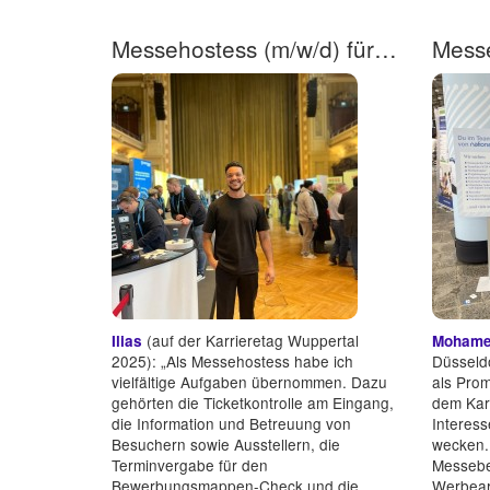
Messehostess (m/w/d) für unseren Wuppertaler Karrieretag!
(auf der Karrieretag Wuppertal
Ilias
Mohamed
2025): „Als Messehostess habe ich
Düsseldo
vielfältige Aufgaben übernommen. Dazu
als Prom
gehörten die Ticketkontrolle am Eingang,
dem Karr
die Information und Betreuung von
Interess
Besuchern sowie Ausstellern, die
wecken.
Terminvergabe für den
Messebe
Bewerbungsmappen-Check und die
Werbeart