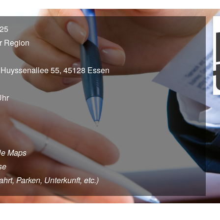
025
r Region
 Huyssenallee 55, 45128 Essen
Uhr
le Maps
se
rt, Parken, Unterkunft, etc.)