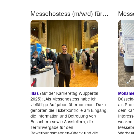
Messehostess (m/w/d) für unseren Wuppertaler Karrieretag!
(auf der Karrieretag Wuppertal
Ilias
Mohamed
2025): „Als Messehostess habe ich
Düsseldo
vielfältige Aufgaben übernommen. Dazu
als Prom
gehörten die Ticketkontrolle am Eingang,
dem Karr
die Information und Betreuung von
Interess
Besuchern sowie Ausstellern, die
wecken.
Terminvergabe für den
Messebe
Bewerbungsmappen-Check und die
Werbeart