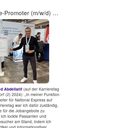
Messe-Promoter (m/w/d) / Promomaterial verteilen
(auf der Karrieretag
 Abdellatif
rf (2) 2024): „In meiner Funktion
oter für National Express auf
ieretag war ich dafür zuständig,
e für die Jobangebote zu
 Ich lockte Passanten und
sucher am Stand, indem ich
ikel und Informationsflyer