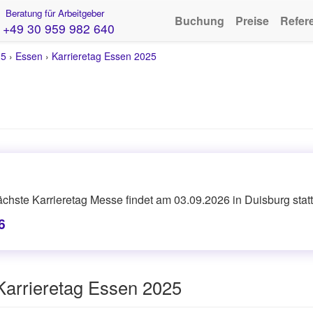
Beratung für Arbeitgeber
Buchung
Preise
Refer
+49 30 959 982 640
25
›
Essen
›
Karrieretag Essen 2025
chste Karrieretag Messe findet am 03.09.2026 in Duisburg statt
6
Karrieretag Essen 2025