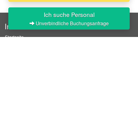
Ich suche Personal
Unverbindliche Buchungsanfrage
InStaff
Startseite
Über InStaff
Karriere
Impressum
Login
Messekalender
Arbeitsverträge
Bewerbungsunterlagen
Schulungen
Arbeitsrecht
Arbeitsschutz Unterweisungen
Jobratgeber
HR-Ratgeber