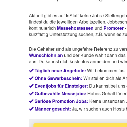
Aktuell gibt es auf InStaff keine Jobs / Stellen
findest du die jeweiligen Arbeitszeiten, Jobbes
kontinuierlich
Messehostessen
und
Promoter
-
kurzfristig Unterstützung suchen, z.B. wenn es z
Die Gehälter sind als ungefähre Referenz zu ve
Wunschlohn an
und der Kunde wählt dann das P
aus. Du kannst dich kostenlos anmelden und wirst
Täglich neue Angebote:
Wir bekommen fast 
Ohne Gewerbeschein:
Wir stellen dich als 
Eventjobs für Einsteiger:
Du kannst bei uns
Gutbezahlte Messejobs:
Hohes Gehalt für e
Seriöse Promotion Jobs:
Keine unseriösen J
Männer gesucht:
Ja, wir suchen auch Hosts