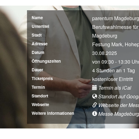
Name
parentum Magdeburg
Untertitel
Berufswahlmesse für
Stadt
Magdeburg
Adresse
Festung Mark, Hohep
Datum
30.08.2025
Öffnungszeiten
von 09:30 - 13:30 Uh
Dauer
4 Stunden an 1 Tag
Ticketpreis
kostenloser Eintritt
Termin
Termin als iCal
Standort
Standort auf Goog
Webseite
Webseite der Mes
Weitere Informationen
Messe Magdeburg (A