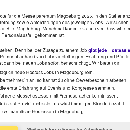
gebote für die Messe parentum Magdeburg 2025. In den Stellenan
chreibung sowie Anforderungen des jeweiligen Jobs. Wir suchen
 auch in Magdeburg. Manchmal kommt es auch vor, dass wir no
u Personalausfall gekommen ist.
rstehen. Denn bei der Zusage zu einem Job
gibt jede Hostess 
ersonal anhand von Lohnvorstellungen, Erfahrung und Profilqu
 dann bei neuen Jobs sofort benachrichtigt. Wir bieten dir:
täglich neue Hostess Jobs in Magdeburg rein.
Arbeitnehmer/in an, so kannst du ohne Gewerbeschein arbeiten.
 die erste Erfahrung auf Events und Kongresse sammeln.
rfahrene Messehostessen mit Fremdsprachenkenntnissen.
obs auf Provisionsbasis - du wirst immer pro Stunde bezahlt.
 bzw. männliche Hostessen in Magdeburg!
Weitere Informationen für Arbeitnehmer: