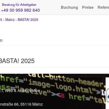
Beratung für Arbeitgeber
Buchung
Preise
Refer
+49 30 959 982 640
25
›
Mainz
›
BASTA! 2025
on
 BASTA! 2025
ET, Web & AI Innovation
instraße 66, 55116 Mainz