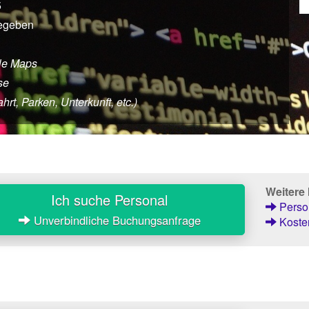
5
gegeben
le Maps
se
rt, Parken, Unterkunft, etc.)
Weitere
Ich suche Personal
Person
Unverbindliche Buchungsanfrage
Kosten