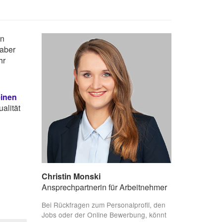
en
 aber
hr
einen
alität
Christin Monski
Ansprechpartnerin für Arbeitnehmer
Bei Rückfragen zum Personalprofil, den
Jobs oder der Online Bewerbung, könnt