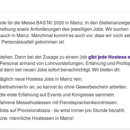
gebote für die Messe BASTA! 2025 in Mainz. In den Stellenanzeig
chreibung sowie Anforderungen des jeweiligen Jobs. Wir suchen
 auch in Mainz. Manchmal kommt es auch vor, dass wir noch se
u Personalausfall gekommen ist.
rstehen. Denn bei der Zusage zu einem Job
gibt jede Hostess 
ersonal anhand von Lohnvorstellungen, Erfahrung und Profilqu
 dann bei neuen Jobs sofort benachrichtigt. Wir bieten dir:
äglich neue Hostess Jobs in Mainz rein.
Arbeitnehmer/in an, so kannst du ohne Gewerbeschein arbeiten.
 die erste Erfahrung auf Events und Kongresse sammeln.
rfahrene Messehostessen mit Fremdsprachenkenntnissen.
obs auf Provisionsbasis - du wirst immer pro Stunde bezahlt.
 bzw. männliche Hostessen in Mainz!