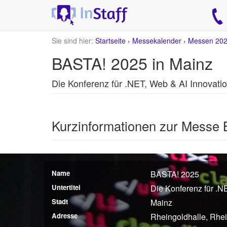
Sie sind hier:
Startseite
›
Messekalender
›
Messen 20
BASTA! 2025 in Mainz
Die Konferenz für .NET, Web & AI Innovati
Kurzinformationen zur Messe
Name
BASTA! 2025
Untertitel
Die Konferenz für .N
Stadt
Mainz
Adresse
Rheingoldhalle, Rhe