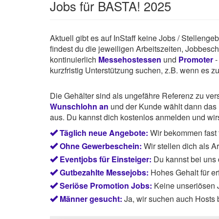
Jobs für BASTA! 2025
Aktuell gibt es auf InStaff keine Jobs / Stellen
findest du die jeweiligen Arbeitszeiten, Jobbes
kontinuierlich
Messehostessen
und
Promoter
-
kurzfristig Unterstützung suchen, z.B. wenn es z
Die Gehälter sind als ungefähre Referenz zu ve
Wunschlohn an
und der Kunde wählt dann das P
aus. Du kannst dich kostenlos anmelden und wirst
Täglich neue Angebote:
Wir bekommen fast t
Ohne Gewerbeschein:
Wir stellen dich als 
Eventjobs für Einsteiger:
Du kannst bei uns
Gutbezahlte Messejobs:
Hohes Gehalt für e
Seriöse Promotion Jobs:
Keine unseriösen J
Männer gesucht:
Ja, wir suchen auch Hosts