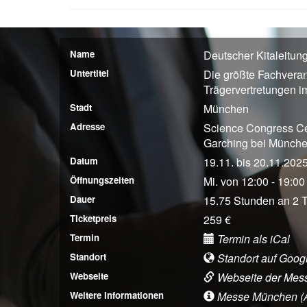
Name
Deutscher Kitaleitu
Untertitel
Die größte Fachveran
Trägervertretungen 
Stadt
München
Adresse
Science Congress Ce
Garching bei Münch
Datum
19.11. bis 20.11.202
Öffnungszeiten
Mi. von 12:00 - 19:00
Dauer
15.75 Stunden an 2 
Ticketpreis
259 €
Termin
Termin als iCal
Standort
Standort auf Goog
Webseite
Webseite der Mes
Weitere Informationen
Messe München (Anf