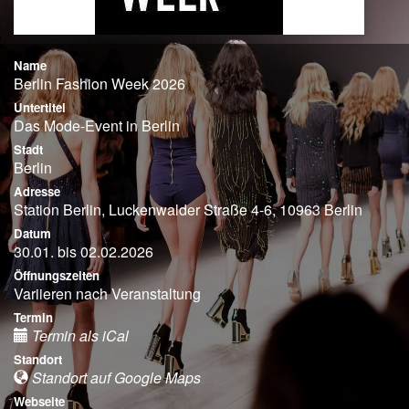
Name
Berlin Fashion Week 2026
Untertitel
Das Mode-Event in Berlin
Stadt
Berlin
Adresse
Station Berlin, Luckenwalder Straße 4-6, 10963 Berlin
Datum
30.01. bis 02.02.2026
Öffnungszeiten
Variieren nach Veranstaltung
Termin
Termin als iCal
Standort
Standort auf Google Maps
Webseite