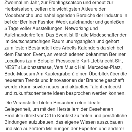
Zweimal im Jahr, zur Frühlingssaison und erneut zur
Herbstsaison, treffen die wichtigsten Akteure der
Modebranche und naheliegenden Bereiche der Industrie in
bei der Berliner Fashion Week aufeinander und genießen
5 Tage voller Ausstellungen, Networking und
Aufeinandertreffen. Das Event ist für alle Modeschaffenden
im deutschsprachigen Raum unumgänglich und gehört
zum festen Bestandteil des Arbeits Kalenders da sich bei
dem Fashion Event, an verschiedenen bekannten Berliner
Locations (zum Beispiel Pressecafé Karl-Liebknecht-Str.,
NEST3 Leibnizstrasse, Verti Music Hall Mercedes-Platz,
Bode-Museum Am Kupfergraben) einen Überblick über die
neuesten Trends und Innovationen der Branche geschafft
werden kann sowie neues und aktuelles Talent entdeckt
und zukunftsorientierte Ideen besprochen werden können.
Die Veranstalter bieten Besuchern eine ideale
Gelegenheit, um mit den Herstellern der Gesehenen
Produkte direkt vor Ort in Kontakt zu treten und persönliche
Bindungen aufzubauen, das eigene Wissen auszubauen
und sich außerdem Meinungen der Experten und anderer