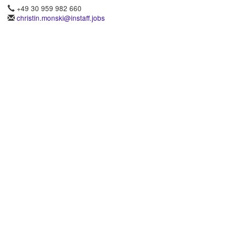
+49 30 959 982 660
christin.monski@instaff.jobs