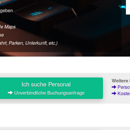
6
egeben
le Maps
se
rt, Parken, Unterkunft, etc.)
Weitere
Ich suche Personal
Person
Unverbindliche Buchungsanfrage
Kosten