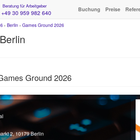
Beratung für Arbeitgeber
Buchung
Preise
Refer
+49 30 959 982 640
26
›
Berlin
›
Games Ground 2026
Berlin
 Games Ground 2026
al
rkt 2, 10179 Berlin