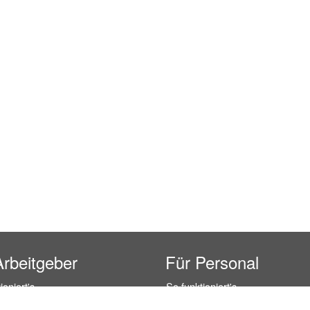
Arbeitgeber
Für Personal
ioniert's
So funktioniert's
gsanfrage
Registrierung