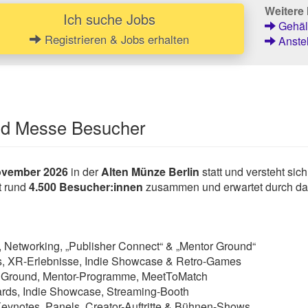
Weitere 
Ich suche Jobs
Gehält
Registrieren & Jobs erhalten
Anstel
und Messe Besucher
November 2026
in der
Alten Münze Berlin
statt und versteht sich
t rund
4.500 Besucher:innen
zusammen und erwartet durch das
, Networking, „Publisher Connect“ & „Mentor Ground“
s, XR-Erlebnisse, Indie Showcase & Retro-Games
r Ground, Mentor-Programme, MeetToMatch
wards, Indie Showcase, Streaming-Booth
Keynotes, Panels, Creator-Auftritte & Bühnen-Shows