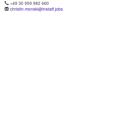
+49 30 959 982 660
christin.monski@instaff.jobs