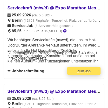
schwarze Hose und dunkles Oberteil.
Servicekraft (m/w/d) @ Expo Marathon Messe
Bitte führe deinen
Personalausweis/Ausweisdokument/Reisepass am
25.09.2026
(ca. 5.5 Std.)
Veranstaltungstag bei Dir, das ist Vorraussetzung um
Berlin
(12101 Flughafen Tempelhof, Platz der Luftbrücke, 12101 Berlin)
ins Stadion/Arbeitsplatz zu gelangen .
Service Job
(6 Servicekräfte gesucht)
85,25
(für 5.5 Std. à 15,50 EUR)
Wir benötigen Servicekräfte (m/w/d), die uns im Hot-
Dog/Burger /Getränke Verkauf unterstützen. Ihr werdet
selbstständig Hot Dogs /Burger/Getränke
Du benötigst eine Bescheinigung gemäß § 43 Abs. 1
zubereiten/verkaufen / Kassieren, und uns auch bei
Infektionsschutzgesetz.
kleinen Aufräum- und Putztätigkeiten unterstützen.Ihr
solltet für selbständiges Arbeiten offen sein und
Jobbeschreibung
Zum Job
Erfahrung im Catering oder zum Beispiel als Aushilfe
im Restaurant, Stadion Catering oder ähnliches ist
erwünscht. Bitte trage bequeme Schuhe, eine
schwarze Hose und dunkles Oberteil.
Servicekraft (m/w/d) @ Expo Marathon Messe
Bitte führe deinen
Personalausweis/Ausweisdokument/Reisepass am
25.09.2026
(ca. 8.25 Std.)
Veranstaltungstag bei Dir, das ist Vorraussetzung um
Berlin
(12101 Flughafen Tempelhof, Platz der Luftbrücke, 12101 Berlin)