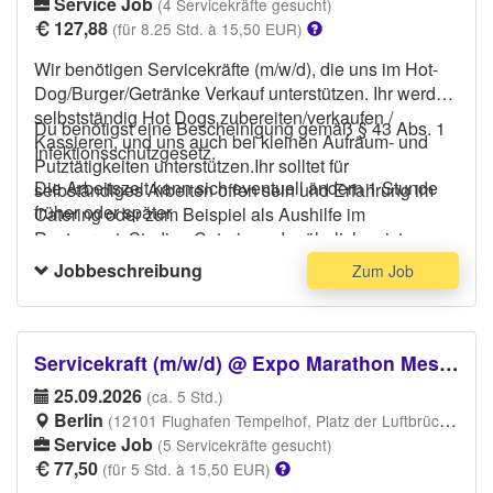
ins Stadion/Arbeitsplatz zu gelangen .
Service Job
(4 Servicekräfte gesucht)
127,88
(für 8.25 Std. à 15,50 EUR)
Wir benötigen Servicekräfte (m/w/d), die uns im Hot-
Dog/Burger/Getränke Verkauf unterstützen. Ihr werdet
selbstständig Hot Dogs zubereiten/verkaufen /
Du benötigst eine Bescheinigung gemäß § 43 Abs. 1
Kassieren, und uns auch bei kleinen Aufräum- und
Infektionsschutzgesetz.
Putztätigkeiten unterstützen.Ihr solltet für
Die Arbeitszeit kann sich eventuell ändern 1 Stunde
selbständiges Arbeiten offen sein und Erfahrung im
früher oder später
Catering oder zum Beispiel als Aushilfe im
Restaurant, Stadion Catering oder ähnliches ist
erwünscht. Bitte trage bequeme Schuhe, eine
Jobbeschreibung
Zum Job
schwarze Hose und dunkles Oberteil.
Bitte führe deinen
Personalausweis/Ausweisdokument/Reisepass am
Veranstaltungstag bei Dir, das ist Vorraussetzung um
Servicekraft (m/w/d) @ Expo Marathon Messe
ins Stadion/Arbeitsplatz zu gelangen .
25.09.2026
(ca. 5 Std.)
Berlin
(12101 Flughafen Tempelhof, Platz der Luftbrücke, 12101 Berlin)
Service Job
(5 Servicekräfte gesucht)
77,50
(für 5 Std. à 15,50 EUR)