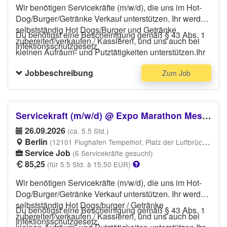
Wir benötigen Servicekräfte (m/w/d), die uns im Hot-
Dog/Burger/Getränke Verkauf unterstützen. Ihr werdet
selbstständig Hot Dogs/Burger und Getränke
Du benötigst eine Bescheinigung gemäß § 43 Abs. 1
zubereiten/verkaufen / Kassieren, und uns auch bei
Infektionsschutzgesetz.
kleinen Aufräum- und Putztätigkeiten unterstützen.Ihr
solltet für selbständiges Arbeiten offen sein und
Jobbeschreibung
Zum Job
Erfahrung im Catering oder zum Beispiel als Aushilfe
im Restaurant, Stadion Catering oder ähnliches ist
erwünscht. Bitte trage bequeme Schuhe, eine
schwarze Hose und dunkles Oberteil.
Servicekraft (m/w/d) @ Expo Marathon Messe
Bitte führe deinen
Personalausweis/Ausweisdokument/Reisepass am
26.09.2026
(ca. 5.5 Std.)
Veranstaltungstag bei Dir, das ist Vorraussetzung um
Berlin
(12101 Flughafen Tempelhof, Platz der Luftbrücke, Berlin-Bezirk Tempelhof-Schöneberg, 12101 Berlin)
ins Stadion/Arbeitsplatz zu gelangen .
Service Job
(6 Servicekräfte gesucht)
85,25
(für 5.5 Std. à 15,50 EUR)
Wir benötigen Servicekräfte (m/w/d), die uns im Hot-
Dog/Burger/Getränke Verkauf unterstützen. Ihr werdet
selbstständig Hot Dogs/burger / Getränke
Du benötigst eine Bescheinigung gemäß § 43 Abs. 1
zubereiten/verkaufen / Kassieren, und uns auch bei
Infektionsschutzgesetz.