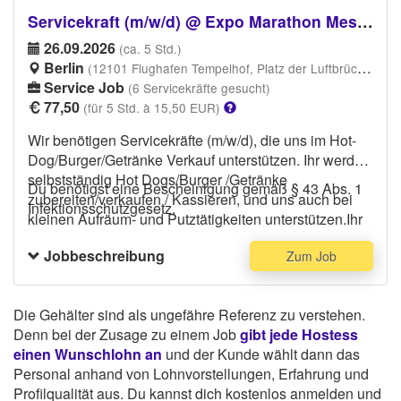
schwarze Hose und dunkles Oberteil.
Servicekraft (m/w/d) @ Expo Marathon Messe
Bitte führe deinen
Personalausweis/Ausweisdokument/Reisepass am
26.09.2026
(ca. 5 Std.)
Veranstaltungstag bei Dir, das ist Vorraussetzung um
Berlin
(12101 Flughafen Tempelhof, Platz der Luftbrücke, Berlin-Bezirk Tempelhof-Schöneberg, 12101 Berlin)
ins Stadion/Arbeitsplatz zu gelangen .
Service Job
(6 Servicekräfte gesucht)
77,50
(für 5 Std. à 15,50 EUR)
Wir benötigen Servicekräfte (m/w/d), die uns im Hot-
Dog/Burger/Getränke Verkauf unterstützen. Ihr werdet
selbstständig Hot Dogs/Burger /Getränke
Du benötigst eine Bescheinigung gemäß § 43 Abs. 1
zubereiten/verkaufen / Kassieren, und uns auch bei
Infektionsschutzgesetz.
kleinen Aufräum- und Putztätigkeiten unterstützen.Ihr
solltet für selbständiges arbeiten offen sein und
Jobbeschreibung
Zum Job
Erfahrung im Catering oder zum Beispiel als Aushilfe
im Restaurant, Stadion Catering oder ähnliches ist
erwünscht. Bitte trage bequeme Schuhe, eine
Die Gehälter sind als ungefähre Referenz zu verstehen.
schwarze Hose und dunkles Oberteil.
Denn bei der Zusage zu einem Job
gibt jede Hostess
Bitte führe deinen
einen Wunschlohn an
und der Kunde wählt dann das
Personalausweis/Ausweisdokument/Reisepass am
Personal anhand von Lohnvorstellungen, Erfahrung und
Veranstaltungstag bei Dir, das ist Vorraussetzung um
Profilqualität aus. Du kannst dich kostenlos anmelden und
ins Stadion/Arbeitsplatz zu gelangen .