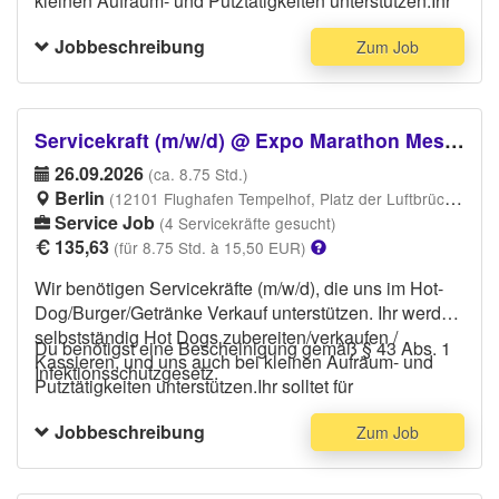
kleinen Aufräum- und Putztätigkeiten unterstützen.Ihr
solltet für selbständiges Arbeiten offen sein und
Jobbeschreibung
Zum Job
Erfahrung im Catering oder zum Beispiel als Aushilfe
im Restaurant, Stadion Catering oder ähnliches ist
erwünscht. Bitte trage bequeme Schuhe, eine
schwarze Hose und dunkles Oberteil.
Servicekraft (m/w/d) @ Expo Marathon Messe
Bitte führe deinen
Personalausweis/Ausweisdokument/Reisepass am
26.09.2026
(ca. 8.75 Std.)
Veranstaltungstag bei Dir, das ist Vorraussetzung um
Berlin
(12101 Flughafen Tempelhof, Platz der Luftbrücke, Berlin-Bezirk Tempelhof-Schöneberg, 12101 Berlin)
ins Stadion/Arbeitsplatz zu gelangen .
Service Job
(4 Servicekräfte gesucht)
135,63
(für 8.75 Std. à 15,50 EUR)
Wir benötigen Servicekräfte (m/w/d), die uns im Hot-
Dog/Burger/Getränke Verkauf unterstützen. Ihr werdet
selbstständig Hot Dogs zubereiten/verkaufen /
Du benötigst eine Bescheinigung gemäß § 43 Abs. 1
Kassieren, und uns auch bei kleinen Aufräum- und
Infektionsschutzgesetz.
Putztätigkeiten unterstützen.Ihr solltet für
selbständiges Arbeiten offen sein und Erfahrung im
Jobbeschreibung
Zum Job
Catering oder zum Beispiel als Aushilfe im
Restaurant, Stadion Catering oder ähnliches ist
erwünscht. Bitte trage bequeme Schuhe, eine