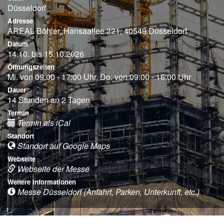
Düsseldorf
Adresse
AREAL Böhler, Hansaallee 321, 40549 Düsseldorf
Datum
14.10. bis 15.10.2026
Öffnungszeiten
Mi. von 09:00 - 17:00 Uhr, Do. von 09:00 - 16:00 Uhr
Dauer
14 Stunden an 2 Tagen
Termin
Termin als iCal
Standort
Standort auf Google Maps
Webseite
Webseite der Messe
Weitere Informationen
Messe Düsseldorf (Anfahrt, Parken, Unterkunft, etc.)