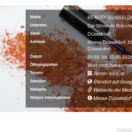
Name
BEAUTY DÜSSELDO
Untertitel
Der führende Branche
Stadt
Düsseldorf
Adresse
Messe Düsseldorf, S
Düsseldorf
Datum
20.03. bis 22.03.202
Öffnungszeiten
Wird noch bekanntg
Termin
Termin als iCal
Standort
Standort auf Goog
Webseite
Webseite der Mes
Weitere Informationen
Messe Düsseldorf (A