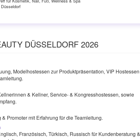
eff für Kosmetik, Nail, Fuß, Wellness & Spa
n Düsseldorf
 BEAUTY DÜSSELDORF 2026
uung, Modelhostessen zur Produktpräsentation, VIP Hostessen
amleitung.
Kellnerinnen & Kellner, Service- & Kongresshostessen, sowie
mpfang.
& Promoter mit Erfahrung für die Teamleitung.
n
nglisch, Französisch, Türkisch, Russisch für Kundenberatung 