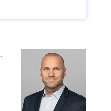
 zur
&