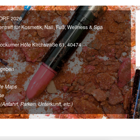
RF 2026
ntreff für Kosmetik, Nail, Fuß, Wellness & Spa
tockumer Höfe Kirchstraße 61, 40474
6
egeben
le Maps
se
nfahrt, Parken, Unterkunft, etc.)