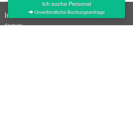
Ich suche Personal
Unverbindliche Buchungsanfrage
InStaff
Startseite
Über InStaff
Karriere
Impressum
Login
Messekalender
Arbeitsverträge
Bewerbungsunterlagen
Schulungen
Arbeitsrecht
Arbeitsschutz Unterweisungen
Jobratgeber
HR-Ratgeber
AGB für Geschäftskunden