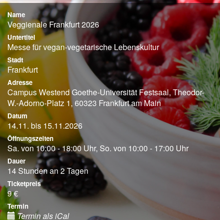
Name
Veggienale Frankfurt 2026
Untertitel
Messe für vegan-vegetarische Lebenskultur
Stadt
Frankfurt
Adresse
Campus Westend Goethe-Universität Festsaal, Theodor-
W.-Adorno-Platz 1, 60323 Frankfurt am Main
Datum
14.11. bis 15.11.2026
Öffnungszeiten
Sa. von 10:00 - 18:00 Uhr, So. von 10:00 - 17:00 Uhr
Dauer
14 Stunden an 2 Tagen
Ticketpreis
9 €
Termin
Termin als iCal