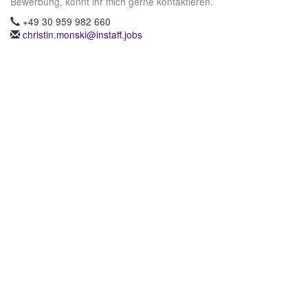
Bewerbung, könnt ihr mich gerne kontaktieren.
+49 30 959 982 660
christin.monski@instaff.jobs