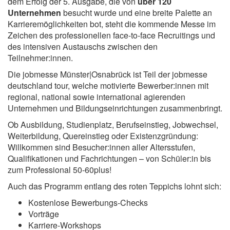
dem Erfolg der 5. Ausgabe, die von
über 120
Unternehmen
besucht wurde und eine breite Palette an
Karrieremöglichkeiten bot, steht die kommende Messe im
Zeichen des professionellen face-to-face Recruitings und
des intensiven Austauschs zwischen den
Teilnehmer:innen.
Die jobmesse Münster|Osnabrück ist Teil der jobmesse
deutschland tour, welche motivierte Bewerber:innen mit
regional, national sowie international agierenden
Unternehmen und Bildungseinrichtungen zusammenbringt.
Ob Ausbildung, Studienplatz, Berufseinstieg, Jobwechsel,
Weiterbildung, Quereinstieg oder Existenzgründung:
Willkommen sind Besucher:innen aller Altersstufen,
Qualifikationen und Fachrichtungen – von Schüler:in bis
zum Professional 50-60plus!
Auch das Programm entlang des roten Teppichs lohnt sich:
Kostenlose Bewerbungs-Checks
Vorträge
Karriere-Workshops