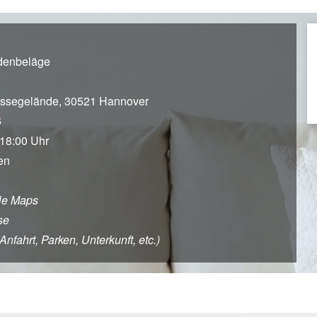
odenbeläge
ssegelände, 30521 Hannover
6
 18:00 Uhr
en
le Maps
se
fahrt, Parken, Unterkunft, etc.)