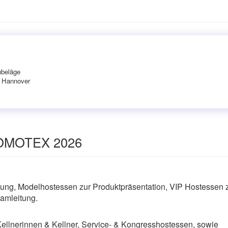
nbeläge
n Hannover
 DOMOTEX 2026
ng, Modelhostessen zur Produktpräsentation, VIP Hostessen 
amleitung.
Kellnerinnen & Kellner, Service- & Kongresshostessen, sowie