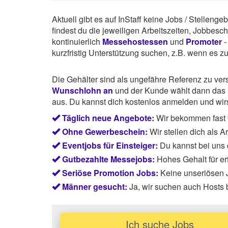
Aktuell gibt es auf InStaff keine Jobs / Stelleng
findest du die jeweiligen Arbeitszeiten, Jobbes
kontinuierlich
Messehostessen
und
Promoter
-
kurzfristig Unterstützung suchen, z.B. wenn es z
Die Gehälter sind als ungefähre Referenz zu ve
Wunschlohn an
und der Kunde wählt dann das P
aus. Du kannst dich kostenlos anmelden und wirst
Täglich neue Angebote:
Wir bekommen fast 
Ohne Gewerbeschein:
Wir stellen dich als 
Eventjobs für Einsteiger:
Du kannst bei uns
Gutbezahlte Messejobs:
Hohes Gehalt für e
Seriöse Promotion Jobs:
Keine unseriösen J
Männer gesucht:
Ja, wir suchen auch Hosts
Ich suche Jobs