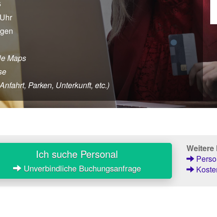
6
 Uhr
agen
le Maps
se
fahrt, Parken, Unterkunft, etc.)
Weitere
Ich suche Personal
Person
Unverbindliche Buchungsanfrage
Kosten