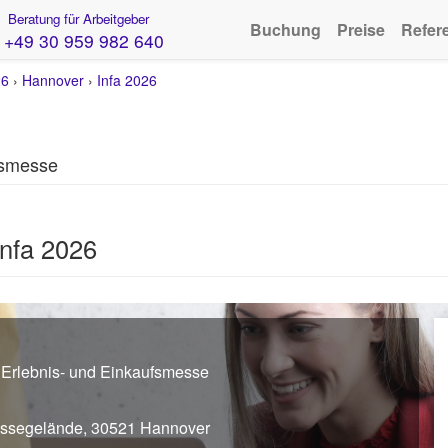
Beratung für Arbeitgeber
Buchung
Preise
Refer
+49 30 959 982 640
26
›
Hannover
›
Infa 2026
fsmesse
Infa 2026
 Erlebnis- und Einkaufsmesse
ssegelände, 30521 Hannover