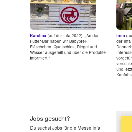
(auf der Infa 2022): „An der
(au
Karolina
Irem
Fütter-Bar haben wir Babybrei-
der Infa
Fläschchen, Quetschies, Riegel und
Donnerb
Wasser ausgeteilt und über die Produkte
Interess
informiert.“
vorgefüh
verschi
und letz
Kaufabsc
Jobs gesucht?
Du suchst Jobs für die Messe Infa