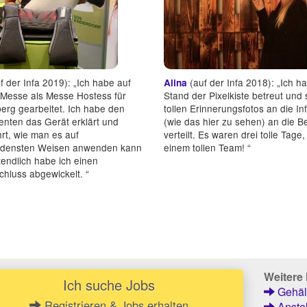
f der Infa 2019): „Ich habe auf
(auf der Infa 2018): „Ich h
Alina
 Messe als Messe Hostess für
Stand der Pixelkiste betreut und 
erg gearbeitet. Ich habe den
tollen Erinnerungsfotos an die In
enten das Gerät erklärt und
(wie das hier zu sehen) an die 
rt, wie man es auf
verteilt. Es waren drei tolle Tage,
edensten Weisen anwenden kann
einem tollen Team! “
tendlich habe ich einen
hluss abgewickelt. “
Weitere 
Ich suche Jobs
Gehält
Registrieren & Jobs erhalten
Anstel