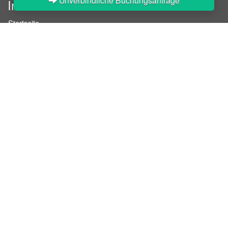
Unverbindliche Buchungsanfrage
InStaff
Startseite
Über InStaff
Karriere
Impressum
Login
Messekalender
Arbeitsverträge
Bewerbungsunterlagen
Schulungen
Arbeitsrecht
Arbeitsschutz Unterweisungen
Jobratgeber
HR-Ratgeber
AGB für Geschäftskunden
Nutzungsbedingungen
Datenschutzerklärung