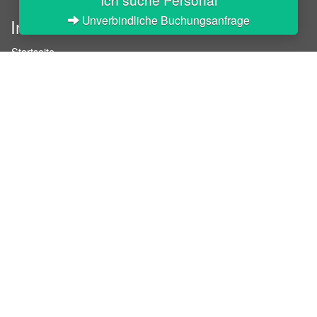
Unverbindliche Buchungsanfrage
InStaff
Startseite
Über InStaff
Karriere
Impressum
Login
Messekalender
Arbeitsverträge
Bewerbungsunterlagen
Schulungen
Arbeitsrecht
Arbeitsschutz Unterweisungen
Jobratgeber
HR-Ratgeber
AGB für Geschäftskunden
Nutzungsbedingungen