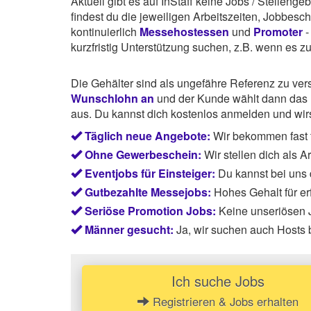
Aktuell gibt es auf InStaff keine Jobs / Stellen
findest du die jeweiligen Arbeitszeiten, Jobbes
kontinuierlich
Messehostessen
und
Promoter
-
kurzfristig Unterstützung suchen, z.B. wenn es z
Die Gehälter sind als ungefähre Referenz zu ve
Wunschlohn an
und der Kunde wählt dann das P
aus. Du kannst dich kostenlos anmelden und wirst
Täglich neue Angebote:
Wir bekommen fast t
Ohne Gewerbeschein:
Wir stellen dich als 
Eventjobs für Einsteiger:
Du kannst bei uns
Gutbezahlte Messejobs:
Hohes Gehalt für e
Seriöse Promotion Jobs:
Keine unseriösen J
Männer gesucht:
Ja, wir suchen auch Hosts 
Ich suche Jobs
Registrieren & Jobs erhalten