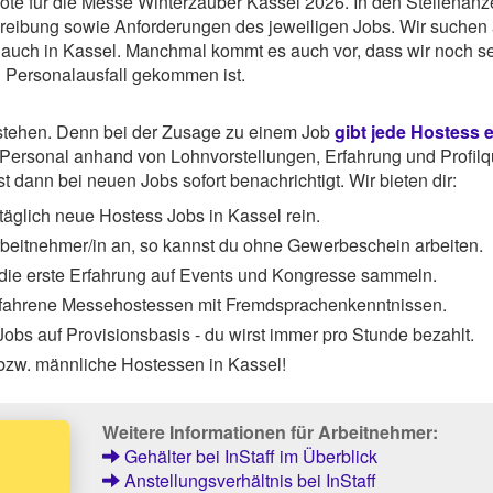
gebote für die Messe Winterzauber Kassel 2026. In den Stellenan
chreibung sowie Anforderungen des jeweiligen Jobs. Wir suchen
 auch in Kassel. Manchmal kommt es auch vor, dass wir noch s
u Personalausfall gekommen ist.
rstehen. Denn bei der Zusage zu einem Job
gibt jede Hostess 
ersonal anhand von Lohnvorstellungen, Erfahrung und Profilqu
 dann bei neuen Jobs sofort benachrichtigt. Wir bieten dir:
äglich neue Hostess Jobs in Kassel rein.
Arbeitnehmer/in an, so kannst du ohne Gewerbeschein arbeiten.
 die erste Erfahrung auf Events und Kongresse sammeln.
rfahrene Messehostessen mit Fremdsprachenkenntnissen.
obs auf Provisionsbasis - du wirst immer pro Stunde bezahlt.
bzw. männliche Hostessen in Kassel!
Weitere Informationen für Arbeitnehmer:
Gehälter bei InStaff im Überblick
Anstellungsverhältnis bei InStaff