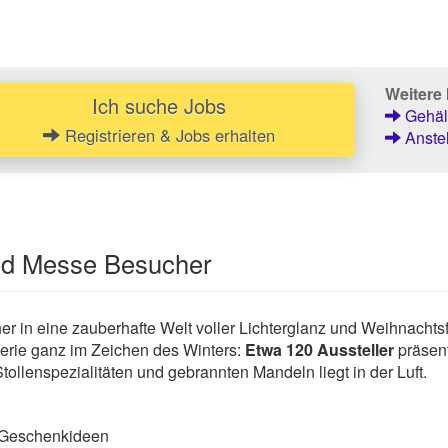
Weitere 
Ich suche Jobs
Gehält
Registrieren & Jobs erhalten
Anstel
und Messe Besucher
er in eine zauberhafte Welt voller Lichterglanz und Weihnachts
erie ganz im Zeichen des Winters:
Etwa 120 Aussteller
präsent
ollenspezialitäten und gebrannten Mandeln liegt in der Luft.
d Geschenkideen