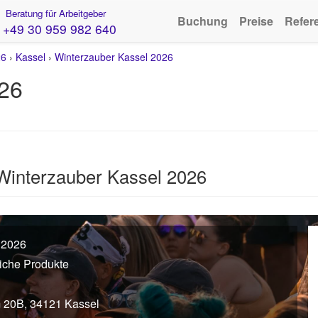
Beratung für Arbeitgeber
Buchung
Preise
Refer
+49 30 959 982 640
26
›
Kassel
›
Winterzauber Kassel 2026
026
Winterzauber Kassel 2026
 2026
iche Produkte
 20B, 34121 Kassel