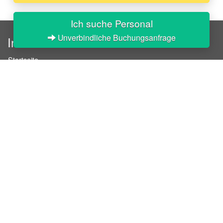
Ich suche Personal
Unverbindliche Buchungsanfrage
InStaff
Startseite
Über InStaff
Karriere
Impressum
Login
Messekalender
Arbeitsverträge
Bewerbungsunterlagen
Schulungen
Arbeitsrecht
Arbeitsschutz Unterweisungen
Jobratgeber
HR-Ratgeber