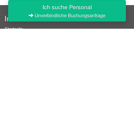
Ich suche Personal
Unverbindliche Buchungsanfrage
InStaff
Startseite
Über InStaff
Karriere
Impressum
Login
Messekalender
Arbeitsverträge
Bewerbungsunterlagen
Schulungen
Arbeitsrecht
Arbeitsschutz Unterweisungen
Jobratgeber
HR-Ratgeber
AGB für Geschäftskunden