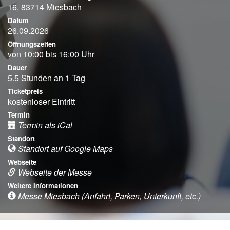
16, 83714 Miesbach
Datum
26.09.2026
Öffnungszeiten
von 10:00 bis 16:00 Uhr
Dauer
5.5 Stunden an 1 Tag
Ticketpreis
kostenloser Eintritt
Termin
Termin als iCal
Standort
Standort auf Google Maps
Webseite
Webseite der Messe
Weitere Informationen
Messe Miesbach (Anfahrt, Parken, Unterkunft, etc.)