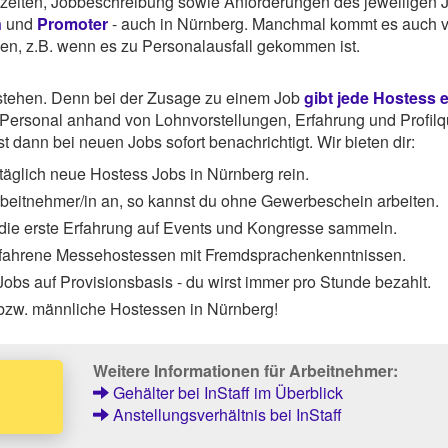
tszeiten, Jobbeschreibung sowie Anforderungen des jeweiligen 
n
und
Promoter
- auch in Nürnberg. Manchmal kommt es auch v
hen, z.B. wenn es zu Personalausfall gekommen ist.
rstehen. Denn bei der Zusage zu einem Job
gibt jede Hostess 
ersonal anhand von Lohnvorstellungen, Erfahrung und Profilqu
 dann bei neuen Jobs sofort benachrichtigt. Wir bieten dir:
äglich neue Hostess Jobs in Nürnberg rein.
Arbeitnehmer/in an, so kannst du ohne Gewerbeschein arbeiten.
 die erste Erfahrung auf Events und Kongresse sammeln.
rfahrene Messehostessen mit Fremdsprachenkenntnissen.
obs auf Provisionsbasis - du wirst immer pro Stunde bezahlt.
 bzw. männliche Hostessen in Nürnberg!
Weitere Informationen für Arbeitnehmer:
Gehälter bei InStaff im Überblick
Anstellungsverhältnis bei InStaff