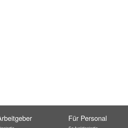
Arbeitgeber
Für Personal
ioniert's
So funktioniert's