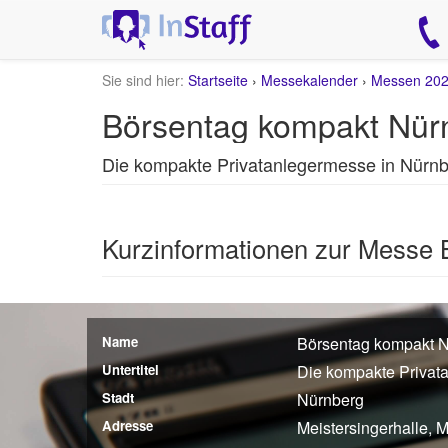
Sie sind hier:
Startseite
›
Messekalender
›
Messen 20
Börsentag kompakt Nür
Die kompakte Privatanlegermesse in Nürn
Kurzinformationen zur Messe
Name
Börsentag kompakt 
Untertitel
Die kompakte Privat
Stadt
Nürnberg
Adresse
Meistersingerhalle, 