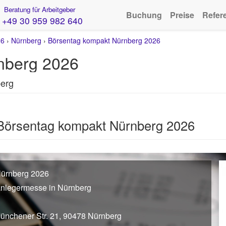
Beratung für Arbeitgeber
Buchung
Preise
Refer
+49 30 959 982 640
26
›
Nürnberg
›
Börsentag kompakt Nürnberg 2026
nberg 2026
berg
 Börsentag kompakt Nürnberg 2026
Nürnberg 2026
anlegermesse in Nürnberg
Münchener Str. 21, 90478 Nürnberg