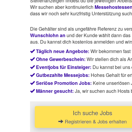
Stellenanzeigen findest du die jeweiligen Arbei
Wir suchen aber kontinuierlich
Messehostesse
dass wir noch sehr kurzfristig Unterstützung suc
Die Gehälter sind als ungefähre Referenz zu ve
Wunschlohn an
und der Kunde wählt dann das P
aus. Du kannst dich kostenlos anmelden und wirst
Täglich neue Angebote:
Wir bekommen fast t
Ohne Gewerbeschein:
Wir stellen dich als 
Eventjobs für Einsteiger:
Du kannst bei uns
Gutbezahlte Messejobs:
Hohes Gehalt für e
Seriöse Promotion Jobs:
Keine unseriösen J
Männer gesucht:
Ja, wir suchen auch Hosts
Ich suche Jobs
Registrieren & Jobs erhalten