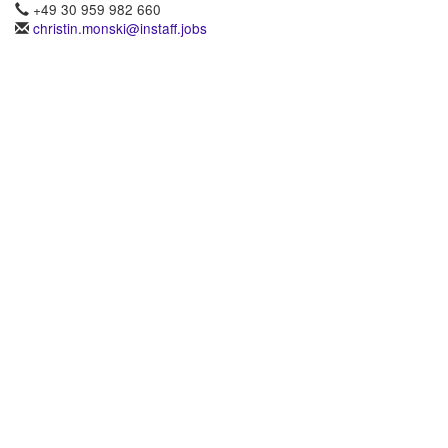
+49 30 959 982 660
christin.monski@instaff.jobs