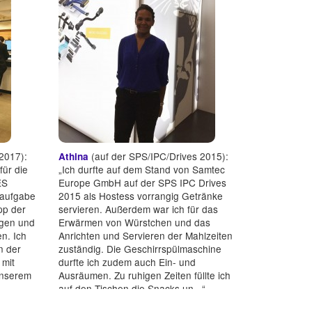
2017):
(auf der SPS/IPC/Drives 2015):
Athina
für die
„Ich durfte auf dem Stand von Samtec
ES
Europe GmbH auf der SPS IPC Drives
taufgabe
2015 als Hostess vorrangig Getränke
pp der
servieren. Außerdem war ich für das
igen und
Erwärmen von Würstchen und das
n. Ich
Anrichten und Servieren der Mahlzeiten
n der
zuständig. Die Geschirrspülmaschine
 mit
durfte ich zudem auch Ein- und
unserem
Ausräumen. Zu ruhigen Zeiten füllte ich
auf den Tischen die Snacks un...“