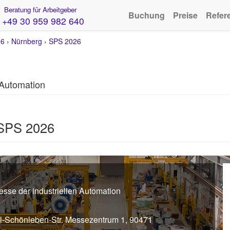
Beratung für Arbeitgeber
Buchung
Preise
Refer
+49 30 959 982 640
26
›
Nürnberg
›
SPS 2026
 Automation
 SPS 2026
esse der industriellen Automation
l-Schönleben-Str. Messezentrum 1, 90471