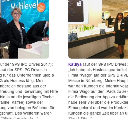
uf der SPS IPC Drives 2017):
(auf der SPS IPC Drives 
Kathya
 auf der SPS IPC Drives in
„Ich habe als Hostess gearbeitet 
g für das Unternehmen Sieb &
Firma "Wago" auf der SPS DRIV
 als Hostess tätig. Mein
Messe in Nürnberg. Meine Haup
nbereich bestand aus der
war den Kunden die Interaktivea
reuung und -bewirtung mit Hilfe
Firma Wago auf den iPads zu ze
bletts an die jeweiligen Tische
die Bedienung der App zu erkläre
ränke, Kaffee) sowie der
habe sehr viel über die Produkte
ung von belegten Brötchen für
Firma gelernt und war im Kontakt
gschaft. Des Weiteren waren
Kunden die ganze Zeit über an 
 Tätigkeiten wie da...“
Stand. Die...“