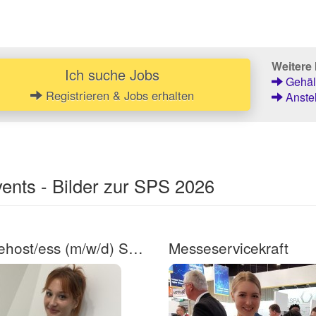
Weitere 
Ich suche Jobs
Gehält
Registrieren & Jobs erhalten
Anstel
ents - Bilder zur SPS 2026
Messehost/ess (m/w/d) SPS Messe Nürnberg 2022
Messeservicekraft