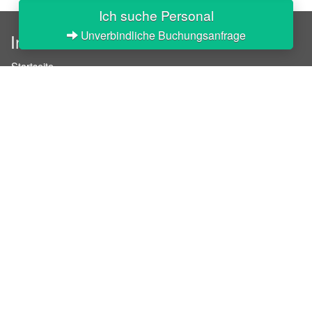
Ich suche Personal
Unverbindliche Buchungsanfrage
InStaff
Startseite
Über InStaff
Karriere
Impressum
Login
Messekalender
Arbeitsverträge
Bewerbungsunterlagen
Schulungen
Arbeitsrecht
Arbeitsschutz Unterweisungen
Jobratgeber
HR-Ratgeber
AGB für Geschäftskunden