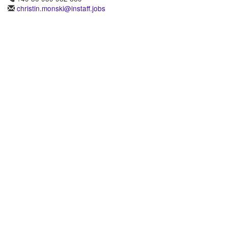
christin.monski@instaff.jobs