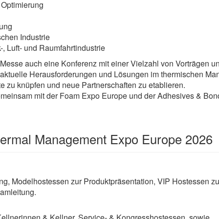
r Optimierung
lung
schen Industrie
, Luft- und Raumfahrtindustrie
 Messe auch eine Konferenz mit einer Vielzahl von Vorträgen u
in aktuelle Herausforderungen und Lösungen im thermischen Ma
 zu knüpfen und neue Partnerschaften zu etablieren​.
meinsam mit der Foam Expo Europe und der Adhesives & Bondi
hermal Management Expo Europe 2026
ng, Modelhostessen zur Produktpräsentation, VIP Hostessen zu
amleitung.
Kellnerinnen & Kellner, Service- & Kongresshostessen, sowie