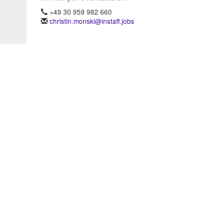
+49 30 959 982 660
christin.monski@instaff.jobs