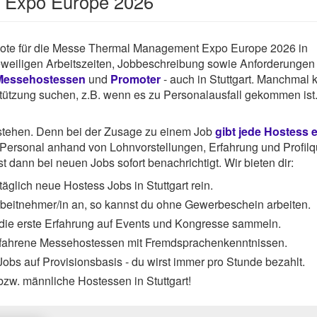
 Expo Europe 2026
ngebote für die Messe Thermal Management Expo Europe 2026 in
 jeweiligen Arbeitszeiten, Jobbeschreibung sowie Anforderungen
Messehostessen
und
Promoter
- auch in Stuttgart. Manchmal
rstützung suchen, z.B. wenn es zu Personalausfall gekommen ist
rstehen. Denn bei der Zusage zu einem Job
gibt jede Hostess 
ersonal anhand von Lohnvorstellungen, Erfahrung und Profilqu
 dann bei neuen Jobs sofort benachrichtigt. Wir bieten dir:
äglich neue Hostess Jobs in Stuttgart rein.
Arbeitnehmer/in an, so kannst du ohne Gewerbeschein arbeiten.
 die erste Erfahrung auf Events und Kongresse sammeln.
rfahrene Messehostessen mit Fremdsprachenkenntnissen.
obs auf Provisionsbasis - du wirst immer pro Stunde bezahlt.
bzw. männliche Hostessen in Stuttgart!