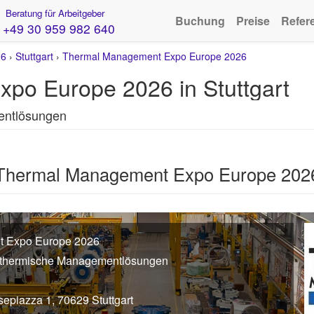
Beratung für Arbeitgeber
Buchung
Preise
Refer
+49 30 959 982 640
26
›
Stuttgart
›
Thermal Management Expo Europe 2026
po Europe 2026 in Stuttgart
entlösungen
 Thermal Management Expo Europe 202
 Expo Europe 2026
e thermische Managementlösungen
sepiazza 1, 70629 Stuttgart