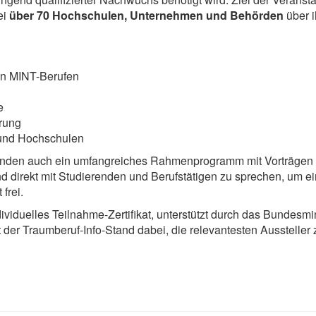
ei
über 70 Hochschulen, Unternehmen und Behörden
über i
en MINT-Berufen
e
erung
 und Hochschulen
tänden auch ein umfangreiches Rahmenprogramm mit Vorträgen
nd direkt mit Studierenden und Berufstätigen zu sprechen, um ei
 frei.
viduelles Teilnahme-Zertifikat, unterstützt durch das Bundesmi
ft der Traumberuf-Info-Stand dabei, die relevantesten Aussteller 