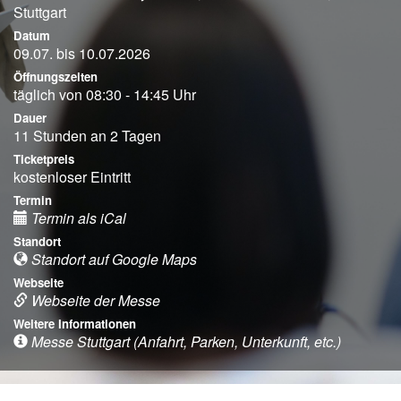
Stuttgart
Datum
09.07. bis 10.07.2026
Öffnungszeiten
täglich von 08:30 - 14:45 Uhr
Dauer
11 Stunden an 2 Tagen
Ticketpreis
kostenloser Eintritt
Termin
Termin als iCal
Standort
Standort auf Google Maps
Webseite
Webseite der Messe
Weitere Informationen
Messe Stuttgart (Anfahrt, Parken, Unterkunft, etc.)