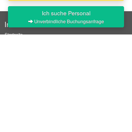
Ich suche Personal
Unverbindliche Buchungsanfrage
InStaff
Startseite
Über InStaff
Karriere
Impressum
Login
Messekalender
Arbeitsverträge
Bewerbungsunterlagen
Schulungen
Arbeitsrecht
Arbeitsschutz Unterweisungen
Jobratgeber
HR-Ratgeber