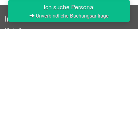
Ich suche Personal
Unverbindliche Buchungsanfrage
InStaff
Startseite
Über InStaff
Karriere
Impressum
Login
Messekalender
Arbeitsverträge
Bewerbungsunterlagen
Schulungen
Arbeitsrecht
Arbeitsschutz Unterweisungen
Jobratgeber
HR-Ratgeber
AGB für Geschäftskunden