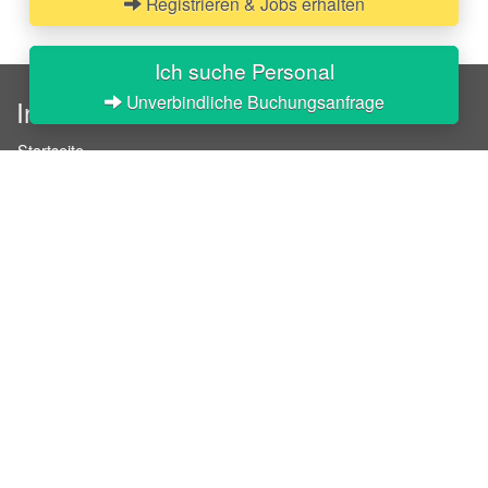
Registrieren & Jobs erhalten
Ich suche Personal
Unverbindliche Buchungsanfrage
InStaff
Startseite
Über InStaff
Karriere
Impressum
Login
Messekalender
Arbeitsverträge
Bewerbungsunterlagen
Schulungen
Arbeitsrecht
Arbeitsschutz Unterweisungen
Jobratgeber
HR-Ratgeber