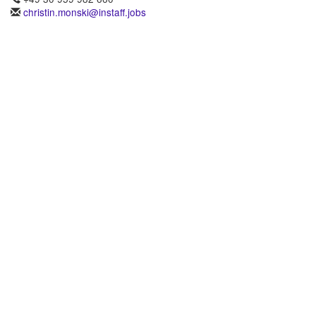
christin.monski@instaff.jobs