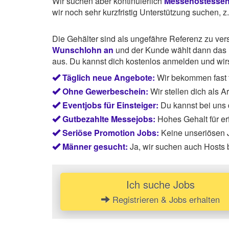
Wir suchen aber kontinuierlich
Messehostesse
wir noch sehr kurzfristig Unterstützung suchen, 
Die Gehälter sind als ungefähre Referenz zu ve
Wunschlohn an
und der Kunde wählt dann das P
aus. Du kannst dich kostenlos anmelden und wirst
Täglich neue Angebote:
Wir bekommen fast t
Ohne Gewerbeschein:
Wir stellen dich als 
Eventjobs für Einsteiger:
Du kannst bei uns
Gutbezahlte Messejobs:
Hohes Gehalt für e
Seriöse Promotion Jobs:
Keine unseriösen J
Männer gesucht:
Ja, wir suchen auch Hosts
Ich suche Jobs
Registrieren & Jobs erhalten