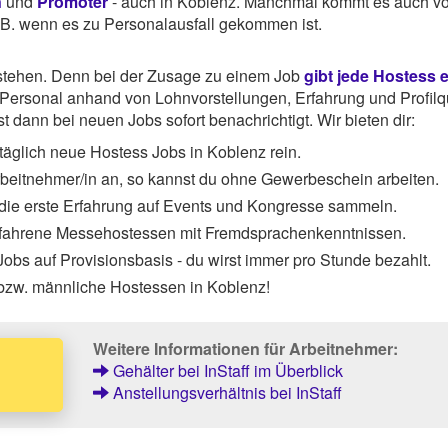
n
und
Promoter
- auch in Koblenz. Manchmal kommt es auch vo
z.B. wenn es zu Personalausfall gekommen ist.
rstehen. Denn bei der Zusage zu einem Job
gibt jede Hostess 
ersonal anhand von Lohnvorstellungen, Erfahrung und Profilqu
 dann bei neuen Jobs sofort benachrichtigt. Wir bieten dir:
äglich neue Hostess Jobs in Koblenz rein.
Arbeitnehmer/in an, so kannst du ohne Gewerbeschein arbeiten.
 die erste Erfahrung auf Events und Kongresse sammeln.
rfahrene Messehostessen mit Fremdsprachenkenntnissen.
obs auf Provisionsbasis - du wirst immer pro Stunde bezahlt.
 bzw. männliche Hostessen in Koblenz!
Weitere Informationen für Arbeitnehmer:
Gehälter bei InStaff im Überblick
Anstellungsverhältnis bei InStaff