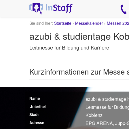
Sie sind hier:
Startseite
›
Messekalender
›
Messen 20
azubi & studientage Ko
Leitmesse für Bildung und Karriere
Kurzinformationen zur Messe 
Name
azubi & studientage
Untertitel
Leitmesse für Bildun
Stadt
Koblenz
Adresse
EPG ARENA, Jupp-Ga