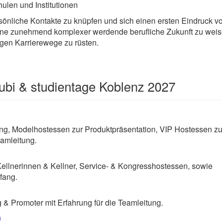
ulen und Institutionen
sönliche Kontakte zu knüpfen und sich einen ersten Eindruck vo
ine zunehmend komplexer werdende berufliche Zukunft zu weise
igen Karrierewege zu rüsten.
ubi & studientage Koblenz 2027
g, Modelhostessen zur Produktpräsentation, VIP Hostessen zu
amleitung.
Kellnerinnen & Kellner, Service- & Kongresshostessen, sowie
fang.
& Promoter mit Erfahrung für die Teamleitung.
n