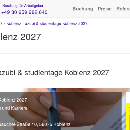
Beratung für Arbeitgeber
Buchung
Preise
Refer
+49 30 959 982 640
27
›
Koblenz
›
azubi & studientage Koblenz 2027
blenz 2027
azubi & studientage Koblenz 2027
 Koblenz 2027
g und Karriere
uchel-Straße 10, 56075 Koblenz