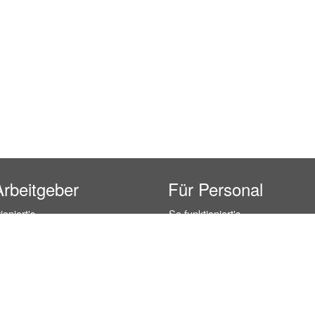
Arbeitgeber
Für Personal
ioniert's
So funktioniert's
gsanfrage
Registrierung
icherheit durch AÜG
Anstellungsverhältnis
& Leistungen
Gehälter-Übersicht
eferenzen
Erfahrungsberichte
 Personal
Hostess Jobs