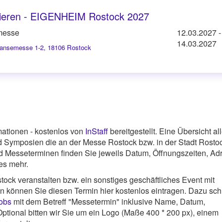
ieren - EIGENHEIM Rostock 2027
messe
12.03.2027
-
14.03.2027
ansemesse 1-2, 18106 Rostock
ationen - kostenlos von
InStaff
bereitgestellt. Eine Übersicht all
Symposien die an der Messe Rostock bzw. in der Stadt Rosto
nd Messeterminen finden Sie jeweils Datum, Öffnungszeiten, Ad
les mehr.
ock veranstalten bzw. ein sonstiges geschäftliches Event mit
nn können Sie diesen Termin hier kostenlos eintragen. Dazu sc
jobs
mit dem Betreff "Messetermin" inklusive Name, Datum,
ptional bitten wir Sie um ein Logo (Maße 400 * 200 px), einem