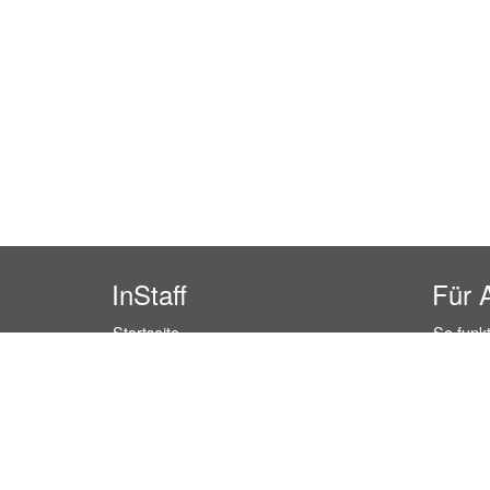
InStaff
Für 
Startseite
So funkt
Über InStaff
Buchun
Karriere
Rechtss
Impressum
Kosten 
Login
Kundenr
Messekalender
Hostess