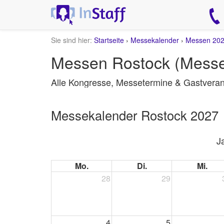
Sie sind hier:
Startseite
›
Messekalender
›
Messen 20
Messen Rostock (Messe
Alle Kongresse, Messetermine & Gastveran
Messekalender Rostock 2027
J
Mo.
Di.
Mi.
28
29
4
5