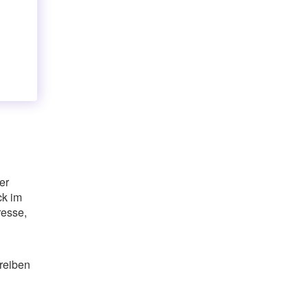
er
ck im
resse,
hreiben