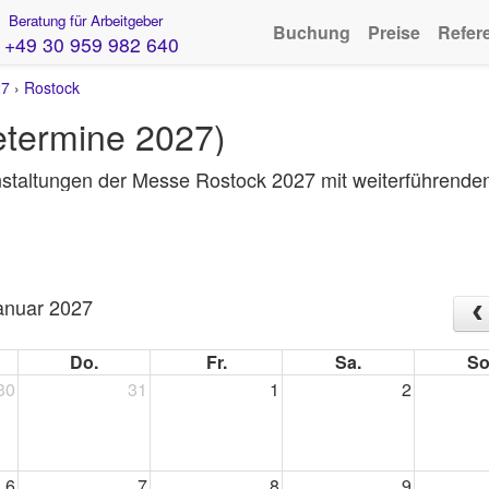
Beratung für Arbeitgeber
Buchung
Preise
Refer
+49 30 959 982 640
27
›
Rostock
termine 2027)
staltungen der Messe Rostock 2027 mit weiterführenden
anuar 2027
Do.
Fr.
Sa.
So
30
31
1
2
6
7
8
9