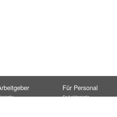
Arbeitgeber
Für Personal
ioniert's
So funktioniert's
gsanfrage
Registrierung
icherheit durch AÜG
Anstellungsverhältnis
& Leistungen
Gehälter-Übersicht