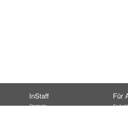
InStaff
Für 
Startseite
So funkt
Über InStaff
Buchun
Karriere
Rechtss
Impressum
Kosten 