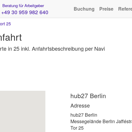
Beratung für Arbeitgeber
Buchung
Preise
Refer
+49 30 959 982 640
ort 25
fahrt
te in 25 inkl. Anfahrtsbeschreibung per Navi
hub27 Berlin
Adresse
hub27 Berlin
Messegelände Berlin Jaffést
Tor 25