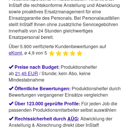
InStaff
die rechtskonforme Anstellung und Abwicklung
sowie proaktives Ersatzmanagement für eine
Einsatzgarantie des Personals. Bei Personalausfällen
stellt InStaff Ihnen ohne zusätzliche Servicegebühren
innerhalb von 24 Stunden gleichwertiges
Ersatzpersonal bereit.
Über 5.900 verifizierte Kundenbewertungen auf
eKomi
, ø 4,9 von 5
Preise nach Budget:
Produktionshelfer
ab
21,45
EUR
/ Stunde; kein Abo, keine
Mindestabnahme
Öffentliche Bewertungen:
Produktionshelfer durch
Bewertungen vergangener Einsätze vergleichen
Über 123.000 geprüfte Profile:
Für jeden Job die
passenden Produktionsmitarbeiter selbst auswählen
Rechtssicherheit durch
AÜG
:
Abwicklung der
Anstellung & Abrechnung direkt über InStaff