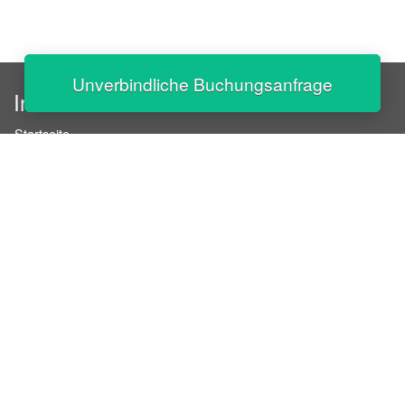
Unverbindliche Buchungsanfrage
InStaff
Startseite
Über InStaff
Karriere
Impressum
Login
Messekalender
Arbeitsverträge
Bewerbungsunterlagen
Schulungen
Arbeitsrecht
Arbeitsschutz Unterweisungen
Jobratgeber