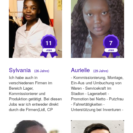
11
7
Sylvania
Aurielle
(26 Jahre)
(29 Jahre)
Ich habe auch in
- Kommissionierung, Montage,
verschiedenen Firmen im
Ein-Aus und Umbuchung von
Bereich Lager,
Waren - Servicekraft im
Kommissionierer und
Stadion - Lagerarbeit -
Produktion getätigt. Bei diesen
Promotion bei Netto - Putzfrau
Jobs war ich entweder direkt
- Fahrertätigkeiten -
durch die Firmen(Lidl, CP
Unterstützung bei Inventuren -
Schmid) eingesetzt oder durch
Lagerarbeit ...
Leasi...