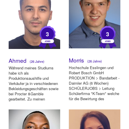
3
3
Morris
Ahmed
(26 Jahre)
(26 Jahre)
Hochschule Esslingen und
Während meines Studiums
Robert Bosch GmbH
habe ich als
PRODUKTION > Bandarbeit -
Produktionsaushilfe und
Daimler AG (6 Wochen)
Verkäufer ja in verschiedenen
SCHÜLERJOBS > Leitung
Bekleidungsgeschäften sowie
Schülerfirma "K-Team" welche
bei Procter &Gamble
für die Bewirtung des
gearbeitet. Zu meinen
Schulkiosk sowie Events z.B.
Tätigkeiten gehörten das
Sch...
Verpacken...