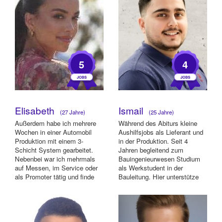
5
4
Elisabeth
Ismail
(27 Jahre)
(25 Jahre)
Außerdem habe ich mehrere
Während des Abiturs kleine
Wochen in einer Automobil
Aushilfsjobs als Lieferant und
Produktion mit einem 3-
in der Produktion. Seit 4
Schicht System gearbeitet.
Jahren begleitend zum
Nebenbei war ich mehrmals
Bauingenieurwesen Studium
auf Messen, im Service oder
als Werkstudent in der
als Promoter tätig und finde
Bauleitung. Hier unterstütze
jedes mal auf...
ich die Bauleit...