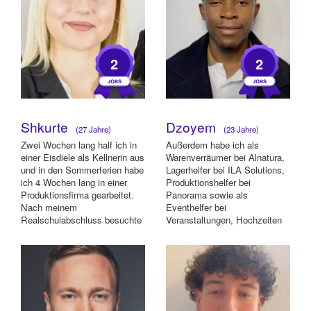
2
2
Shkurte
Dzoyem
(27 Jahre)
(23 Jahre)
Zwei Wochen lang half ich in
Außerdem habe ich als
einer Eisdiele als Kellnerin aus
Warenverräumer bei Alnatura,
und in den Sommerferien habe
Lagerhelfer bei ILA Solutions,
ich 4 Wochen lang in einer
Produktionshelfer bei
Produktionsfirma gearbeitet.
Panorama sowie als
Nach meinem
Eventhelfer bei
Realschulabschluss besuchte
Veranstaltungen, Hochzeiten
ich noch ei...
und Messen gearbeitet.
Zusätzl...