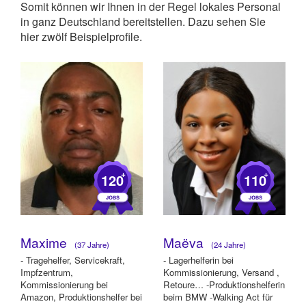
Somit können wir Ihnen in der Regel lokales Personal
in ganz Deutschland bereitstellen. Dazu sehen Sie
hier zwölf Beispielprofile.
+
+
120
110
Maxime
Maëva
(37 Jahre)
(24 Jahre)
- Tragehelfer, Servicekraft,
- Lagerhelferin bei
Impfzentrum,
Kommissionierung, Versand ,
Kommissionierung bei
Retoure… -Produktionshelferin
Amazon, Produktionshelfer bei
beim BMW -Walking Act für