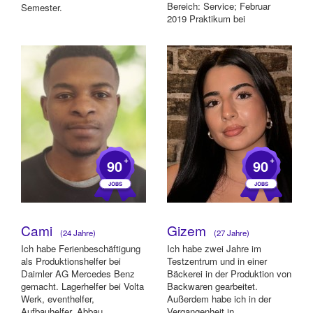
Bereich: Service; Februar
Semester.
2019 Praktikum bei
Straubinger Metallbau -
Bereich: Montage...
+
+
90
90
Cami
Gizem
(24 Jahre)
(27 Jahre)
Ich habe Ferienbeschäftigung
Ich habe zwei Jahre im
als Produktionshelfer bei
Testzentrum und in einer
Daimler AG Mercedes Benz
Bäckerei in der Produktion von
gemacht. Lagerhelfer bei Volta
Backwaren gearbeitet.
Werk, eventhelfer,
Außerdem habe ich in der
Aufbauhelfer, Abbau,
Vergangenheit in