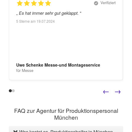
Verifiziert
„
"
„
Es hat immer sehr gut geklappt.
5
Sterne am
19.07.2024
Uwe Schenke Messe-und Montageservice
für Messe
←
→
FAQ zur Agentur für Produktionspersonal
München
Was kostet es, Produktionshelfer in München