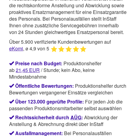
die rechtskonforme Anstellung und Abwicklung sowie
proaktives Ersatzmanagement für eine Einsatzgarantie
des Personals. Bei Personalausfällen stellt InStaff
Ihnen ohne zusätzliche Servicegebühren innerhalb
von 24 Stunden gleichwertiges Ersatzpersonal bereit.
Über 5.900 verifizierte Kundenbewertungen auf
eKomi
, ø 4,9 von 5
Preise nach Budget:
Produktionshelfer
ab
21,45
EUR
/ Stunde; kein Abo, keine
Mindestabnahme
Öffentliche Bewertungen:
Produktionshelfer durch
Bewertungen vergangener Einsätze vergleichen
Über 123.000 geprüfte Profile:
Für jeden Job die
passenden Produktionsmitarbeiter selbst auswählen
Rechtssicherheit durch
AÜG
:
Abwicklung der
Anstellung & Abrechnung direkt über InStaff
Ausfallmanagement:
Bei Personalausfällen