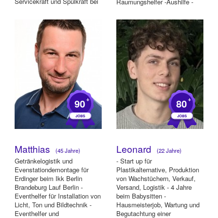
Servicekraft und Spülkraft bei
Raumungshelfer -Aushilfe -
Novotel Hotel, Hannover und
Küchenhelfer -Servic...
Hi...
+
+
90
80
Matthias
Leonard
(45 Jahre)
(22 Jahre)
Getränkelogistik und
- Start up für
Evenstationdemontage für
Plastikalternative, Produktion
Erdinger beim Ikk Berlin
von Wachstüchern, Verkauf,
Brandeburg Lauf Berlin -
Versand, Logistik - 4 Jahre
Eventhelfer für Installation von
beim Babysitten -
Licht, Ton und Bildtechnik -
Hausmeisterjob, Wartung und
Eventhelfer und
Begutachtung einer