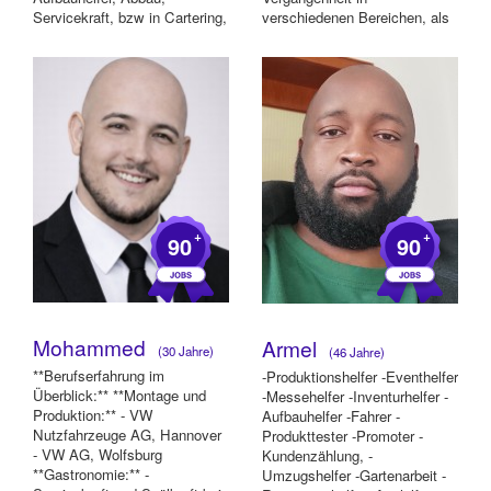
Servicekraft, bzw in Cartering,
verschiedenen Bereichen, als
Putztätigkeit...
studentische Aushilfe gear...
+
+
90
90
Mohammed
Armel
(30 Jahre)
(46 Jahre)
**Berufserfahrung im
-Produktionshelfer -Eventhelfer
Überblick:** **Montage und
-Messehelfer -Inventurhelfer -
Produktion:** - VW
Aufbauhelfer -Fahrer -
Nutzfahrzeuge AG, Hannover
Produkttester -Promoter -
- VW AG, Wolfsburg
Kundenzählung, -
**Gastronomie:** -
Umzugshelfer -Gartenarbeit -