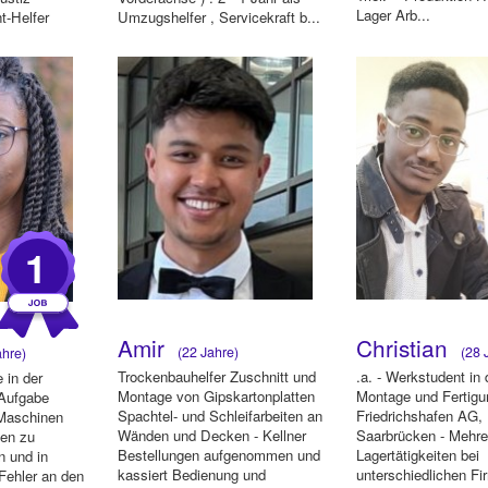
Lager Arb...
t-Helfer
Umzugshelfer , Servicekraft b...
1
Amir
Christian
(22 Jahre)
(28 
hre)
Trockenbauhelfer Zuschnitt und
.a. - Werkstudent in 
 in der
Montage von Gipskartonplatten
Montage und Fertigu
 Aufgabe
Spachtel- und Schleifarbeiten an
Friedrichshafen AG,
 Maschinen
Wänden und Decken - Kellner
Saarbrücken - Mehre
en zu
Bestellungen aufgenommen und
Lagertätigkeiten bei
n und in
kassiert Bedienung und
unterschiedlichen Fi
 Fehler an den