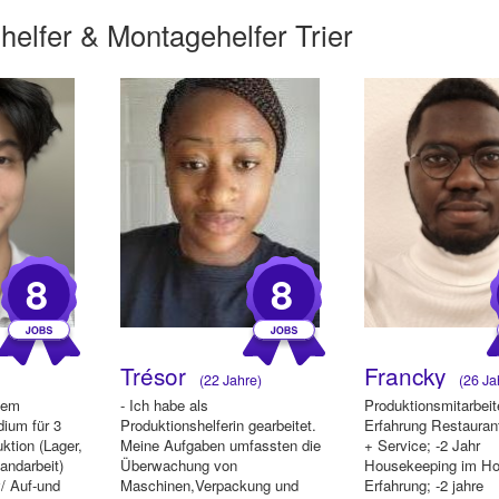
helfer &
Montagehelfer Trier
8
8
Trésor
Francky
(22 Jahre)
(26 Ja
dem
- Ich habe als
Produktionsmitarbeit
dium für 3
Produktionshelferin gearbeitet.
Erfahrung Restauran
ktion (Lager,
Meine Aufgaben umfassten die
+ Service; -2 Jahr
andarbeit)
Überwachung von
Housekeeping im Ho
y/ Auf-und
Maschinen,Verpackung und
Erfahrung; -2 jahre