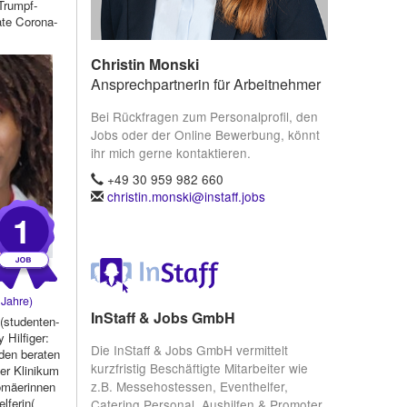
 Trumpf-
te Corona-
..
Christin Monski
Ansprechpartnerin für Arbeitnehmer
Bei Rückfragen zum Personalprofil, den
Jobs oder der Online Bewerbung, könnt
ihr mich gerne kontaktieren.
+49 30 959 982 660
christin.monski@instaff.jobs
1
Jahre)
InStaff & Jobs GmbH
 (studenten-
 Hilfiger:
Die InStaff & Jobs GmbH vermittelt
den beraten
kurzfristig Beschäftigte Mitarbeiter wie
der Klinikum
z.B. Messehostessen, Eventhelfer,
omäerinnen
elferin(
Catering Personal, Aushilfen & Promoter