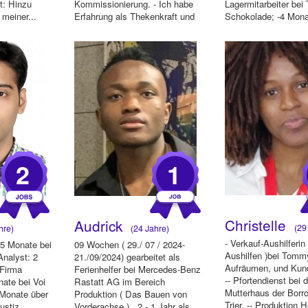
t: Hinzu
Kommissionierung. - Ich habe
Lagermitarbeiter bei
 meiner...
Erfahrung als Thekenkraft und
Schokolade; -4 Mona
kenne mich mit divers...
Testhelfer bei NMM .
2
1
Christelle
Audrick
(29 
hre)
(24 Jahre)
- Verkauf-Aushilferin
:5 Monate bei
09 Wochen ( 29./ 07 / 2024-
Aushilfen )bei Tommy
nalyst: 2
21./09/2024) gearbeitet als
Aufräumen, und Kun
 Firma
Ferienhelfer bei Mercedes-Benz
-- Pfortendienst bei 
ate bei Voi
Rastatt AG im Bereich
Mutterhaus der Borr
 Monate über
Produktion ( Das Bauen von
Trier. -- Produktion H
ustiz
Vorderachse ) . 2 - 1 Jahr als