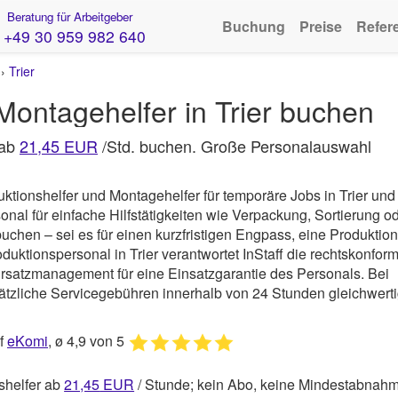
Beratung für Arbeitgeber
Buchung
Preise
Refer
+49 30 959 982 640
›
Trier
Montagehelfer in Trier buchen
 ab
21,45 EUR
/Std. buchen. Große Personalauswahl
ktionshelfer und Montagehelfer für temporäre Jobs in Trier und
al für einfache Hilfstätigkeiten wie Verpackung, Sortierung o
uchen – sei es für einen kurzfristigen Engpass, eine Produktion
duktionspersonal in Trier verantwortet
InStaff
die rechtskonfor
rsatzmanagement für eine Einsatzgarantie des Personals. Bei
usätzliche Servicegebühren innerhalb von 24 Stunden gleichwert
uf
eKomi
, ø 4,9 von 5
shelfer ab
21,45
EUR
/ Stunde; kein Abo, keine Mindestabnah