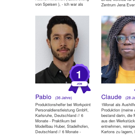
von Speisen ), - ich war als
Zentrum Jena Even
Spüleri...
Inv...
1
Pablo
Claude
(36 Jahre)
(28 Ja
Produktionshelfer bei Workpoint
1Monat als Aushilfe
Personaldienstleistung GmbH,
Produktion (meine
Karlsruhe, Deutschland // 6
bestand darin, die
Monate - Praktikum bei
aus den Werkstück
Modellbau Huber, Stadelhofen,
entnehmen, reinige
Deutschland // 6 Monate -
Kartons zu lagern,