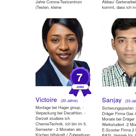
Jahre Corona-Testzentrum
Abbau/ Gartenarbei
(Testen, kleine
kommt, dass ich in
Reinigungsarbeiten)
Zwischenzeitlich R...
7
Victoire
Sanjay
(30 Jahre)
(33 Ja
Montage bei Hager group, -
Sicherungsposten 
Verpackung bei Decathlon. -
Dräger Firma Gas A
Derzeit studiere ich
Monate bei Dräger
ChemieTechnik. ich bin im 5.
Werkstudent :2 Mon
Semester - 2 Monaten als
E-Scooter Firma 2
Küchen hilfskraft ( Zubereitung
BASL Vertrieb für J