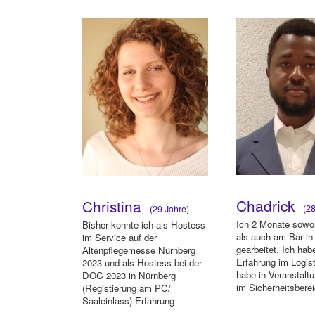
(SPS West, 7even)
Chadrick
Christina
(28
(29 Jahre)
Ich 2 Monate sowoh
Bisher konnte ich als Hostess
als auch am Bar in
im Service auf der
gearbeitet. Ich ha
Altenpflegemesse Nürnberg
Erfahrung im Logist
2023 und als Hostess bei der
habe in Veranstalt
DOC 2023 in Nürnberg
im Sicherheitsberei
(Registierung am PC/
Saaleinlass) Erfahrung
sammeln. Weitere