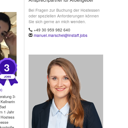
Bei Fragen zur Buchung der Hostessen
oder speziellen Anforderungen können
Sie sich gerne an mich wenden.
+49 30 959 982 640
manuel.marschel@instaff.jobs
3
e)
ratung 3-
 Kellnerin
Bad
m 1 Jahr
s Hostess
Messe
kontrolle...