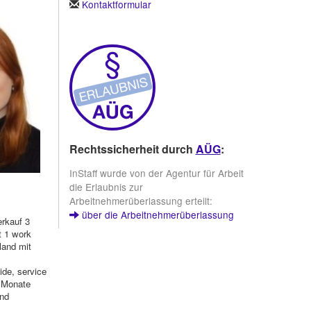
Kontaktformular
Rechtssicherheit durch
AÜG
:
InStaff wurde von der Agentur für Arbeit
die Erlaubnis zur
Arbeitnehmerüberlassung erteilt:
über die Arbeitnehmerüberlassung
erkauf 3
t 1 work
land mit
ide, service
 Monate
und