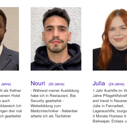
 Promot...
Nouri
Julia
 Jahre)
(30 Jahre)
(24 Jahre)
l als Kellner
- Während meiner Ausbildung
1 Jahr Aushilfe im V
 einem Hotel
habe ich in Restaurant, Bar,
Jahre Pflegehilfskraf
be auch
Security gearbeitet -
and travel in Neusee
ikbereich Ich
Weiterbildung zum
Jobs in Farmarbeit,
ungen drei mal
Medizintechniker - Nebenbei
Lageraushilfe, tourgu
ch gearbeitet
arbeite ich als Taxifahrer
3 Monate Hostess 6
Barkeeper, Einlass 
Garderob...