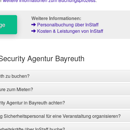
er
weitere Informationen zum Buchungsprozess
.
Weitere Informationen:
ge
Personalbuchung über InStaff
Kosten & Leistungen von InStaff
Security Agentur Bayreuth
euth zu buchen?
eure zum Mieten?
rity Agentur in Bayreuth achten?
tig Sicherheitspersonal für eine Veranstaltung organisieren?
rheitskräfte über InStaff buche?