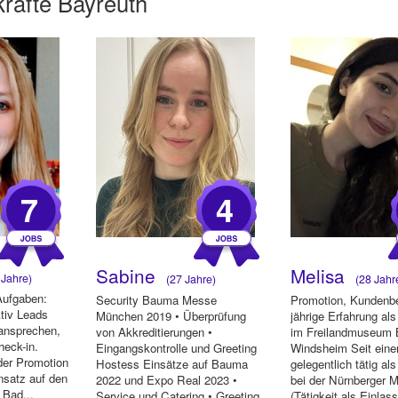
kräfte Bayreuth
7
4
Sabine
Melisa
Jahre)
(27 Jahre)
(28 Jahr
Aufgaben:
Security Bauma Messe
Promotion, Kundenbe
tiv Leads
München 2019 • Überprüfung
jährige Erfahrung als
ansprechen,
von Akkreditierungen •
im Freilandmuseum 
heck-in.
Eingangskontrolle und Greeting
Windsheim Seit eine
der Promotion
Hostess Einsätze auf Bauma
gelegentlich tätig al
nsatz auf den
2022 und Expo Real 2023 •
bei der Nürnberger 
 Bad...
Service und Catering • Greeting
(Tätigkeit als Einlass