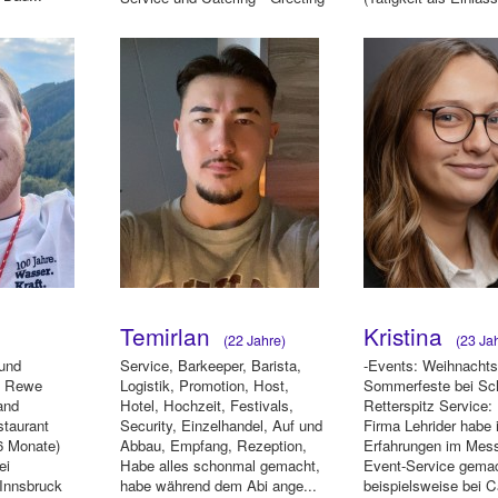
und Empfang...
Temirlan
Kristina
(22 Jahre)
(23 Jah
 und
Service, Barkeeper, Barista,
-Events: Weihnachts
ei Rewe
Logistik, Promotion, Host,
Sommerfeste bei Sch
and
Hotel, Hochzeit, Festivals,
Retterspitz Service:
staurant
Security, Einzelhandel, Auf und
Firma Lehrider habe 
6 Monate)
Abbau, Empfang, Rezeption,
Erfahrungen im Mess
ei
Habe alles schonmal gemacht,
Event-Service gema
 Innsbruck
habe während dem Abi ange...
beispielsweise bei Ca