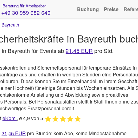
Beratung für Arbeitgeber
Buchung
Preise
Refer
+49 30 959 982 640
›
Bayreuth
icherheitskräfte in Bayreuth bu
it in Bayreuth für Events ab
21,45 EUR
pro Std.
sskontrollen und Sicherheitspersonal für temporäre Einsätze in
gsanfrage aus und erhalten in wenigen Stunden eine Personala
rolleuren. Diese können Sie im Einzelhandel, in Ihrem Geschäft
 einer Hochzeit) für einige Stunden bis Wochen einsetzen. Als S
echtskonforme Anstellung und Abwicklung sowie proaktives
 Personals. Bei Personalausfällen stellt InStaff Ihnen ohne zus
ichwertiges Ersatzpersonal bereit.
uf
eKomi
, ø 4,9 von 5
b
21,45
EUR
pro Stunde; kein Abo, keine Mindestabnahme