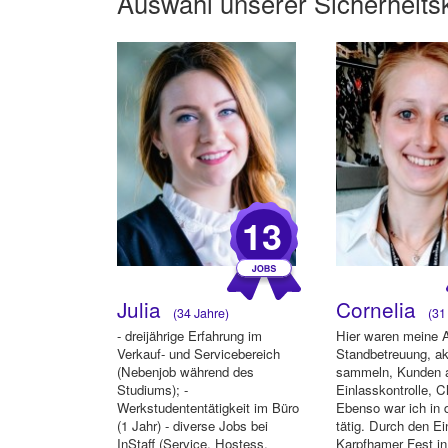
Auswahl unserer
Sicherheits
13
Julia
Cornelia
(34 Jahre)
(31 
- dreijährige Erfahrung im
Hier waren meine 
Verkauf- und Servicebereich
Standbetreuung, ak
(Nebenjob während des
sammeln, Kunden 
Studiums); -
Einlasskontrolle, C
Werkstudententätigkeit im Büro
Ebenso war ich in 
(1 Jahr) - diverse Jobs bei
tätig. Durch den Ei
InStaff (Service, Hostess,
Karpfhamer Fest in