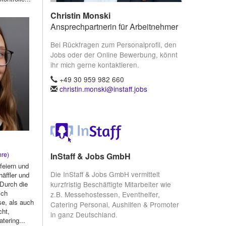
Christin Monski
Ansprechpartnerin für Arbeitnehmer
Bei Rückfragen zum Personalprofil, den
Jobs oder der Online Bewerbung, könnt
ihr mich gerne kontaktieren.
+49 30 959 982 660
christin.monski@instaff.jobs
re)
InStaff & Jobs GmbH
feiern und
Die InStaff & Jobs GmbH vermittelt
äffler und
kurzfristig Beschäftigte Mitarbeiter wie
 Durch die
ich
z.B. Messehostessen, Eventhelfer,
e, als auch
Catering Personal, Aushilfen & Promoter
cht,
in ganz Deutschland.
tering...