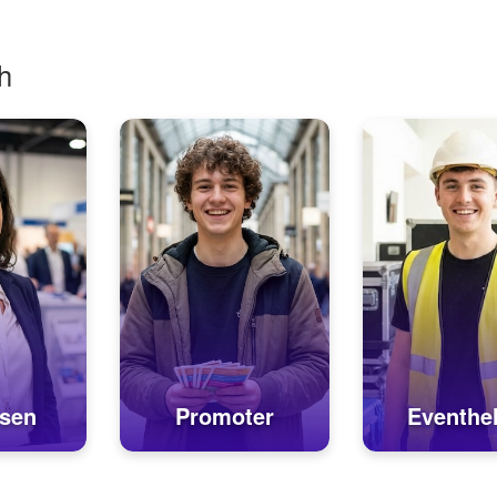
h
sen
Promoter
Eventhel