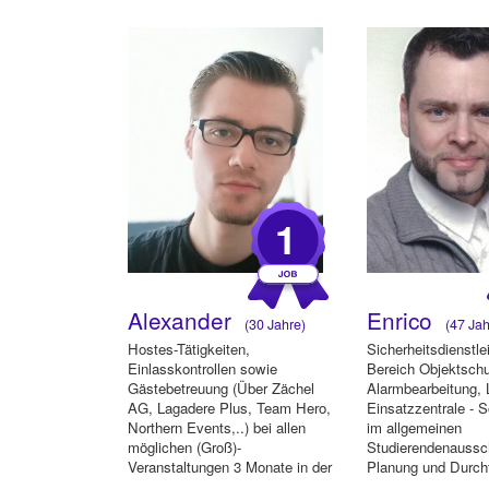
1
Alexander
Enrico
(30 Jahre)
(47 Jah
Hostes-Tätigkeiten,
Sicherheitsdienstl
Einlasskontrollen sowie
Bereich Objektsch
Gästebetreuung (Über Zächel
Alarmbearbeitung, 
AG, Lagadere Plus, Team Hero,
Einsatzzentrale - S
Northern Events,..) bei allen
im allgemeinen
möglichen (Groß)-
Studierendenaussc
Veranstaltungen 3 Monate in der
Planung und Durch
Systemgastr...
sozialen ...