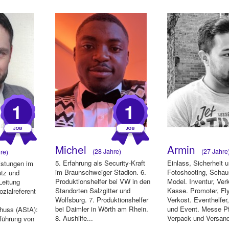
2025) - B...
1
1
Michel
Armin
(28 Jahre)
(27 Jahre
re)
5. Erfahrung als Security-Kraft
Einlass, Sicherheit u
eistungen im
im Braunschweiger Stadion. 6.
Fotoshooting, Schau
utz und
Produktionshelfer bei VW in den
Model. Inventur, Ver
Leitung
Standorten Salzgitter und
Kasse. Promoter, Fl
ozialreferent
Wolfsburg. 7. Produktionshelfer
Verkost. Eventhelfer
bei Daimler in Wörth am Rhein.
und Event. Messe P
huss (AStA):
8. Aushilfe...
Verpack und Versan
führung von