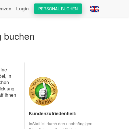
enzen
Login
PERSONAL BUCHEN
ig buchen
eine
el, in
ochen
icklung
ff Ihnen
Kundenzufriedenheit:
InStaff ist durch den unabhängigen