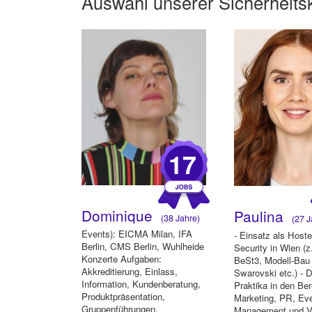
Auswahl unserer
Sicherheits
17
Dominique
Paulina
(38 Jahre)
(27 J
Events): EICMA Milan, IFA
- Einsatz als Hos
Berlin, CMS Berlin, Wuhlheide
Security in Wien (
Konzerte Aufgaben:
BeSt3, Modell-Bau
Akkreditierung, Einlass,
Swarovski etc.) - 
Information, Kundenberatung,
Praktika in den Be
Produktpräsentation,
Marketing, PR, Ev
Gruppenführungen,
Management und V