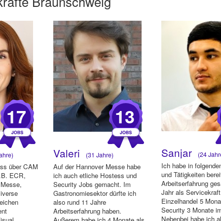
kräfte Braunschweig
17
13
Sanjar
Valeri
(24 Jahr
ahre)
(31 Jahre)
Ich habe in folgende
tess über CAM
Auf der Hannover Messe habe
und Tätigkeiten berei
z.B. ECR,
ich auch etliche Hostess und
Arbeitserfahrung ge
 Messe,
Security Jobs gemacht. Im
Jahr als Servicekraft
Diverse
Gastronomiesektor dürfte ich
Einzelhandel 5 Mona
reichen
also rund 11 Jahre
Security 3 Monate i
ent
Arbeitserfahrung haben.
Nebenbei habe ich a
isual
Außerem habe ich 4 Monate als