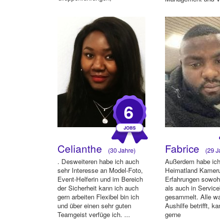
Flyeraktionen • Service/Gast...
Merchandising u.a. 
6
Celianthe
Fabrice
(30 Jahre)
(29 J
. Desweiteren habe ich auch
Außerdem habe ich
sehr Interesse an Model-Foto,
Heimatland Kameru
Event-Helferin und im Bereich
Erfahrungen sowohl
der Sicherheit kann ich auch
als auch in Service
gern arbeiten Flexibel bin ich
gesammelt. Alle w
und über einen sehr guten
Aushilfe betrifft, k
Teamgeist verfüge ich. ...
gerne