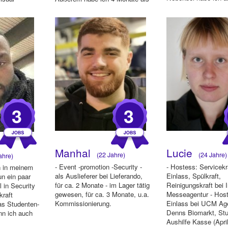
...
Lagerist im...
3
3
Manhal
Lucie
(22 Jahre)
(24 Jahre)
ahre)
- Event -promotion -Security -
- Hostess: Servicekr
 in meinem
als Auslieferer bei Lieferando,
Einlass, Spülkraft,
n ein paar
für ca. 2 Monate - im Lager tätig
Reinigungskraft bei I
 in Security
gewesen, für ca. 3 Monate, u.a.
Messeagentur - Host
kraft
Kommissionierung.
Einlass bei UCM Ag
as Studenten-
Denns Biomarkt, Stu
ann ich auch
Aushilfe Kasse (April