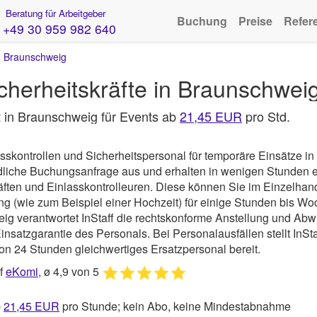
Beratung für Arbeitgeber
Buchung
Preise
Refer
+49 30 959 982 640
›
Braunschweig
Sicherheitskräfte in Braunschwe
it in Braunschweig für Events ab
21,45 EUR
pro Std.
sskontrollen und Sicherheitspersonal für temporäre Einsätze in
ndliche Buchungsanfrage aus und erhalten in wenigen Stunden 
ften und Einlasskontrolleuren. Diese können Sie im Einzelhand
ung (wie zum Beispiel einer Hochzeit) für einige Stunden bis W
eig verantwortet
InStaff
die rechtskonforme Anstellung und Abw
nsatzgarantie des Personals. Bei Personalausfällen stellt InSta
on 24 Stunden gleichwertiges Ersatzpersonal bereit.
uf
eKomi
, ø 4,9 von 5
b
21,45
EUR
pro Stunde; kein Abo, keine Mindestabnahme