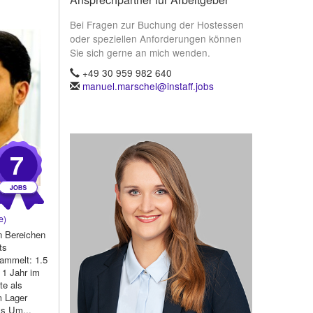
Bei Fragen zur Buchung der Hostessen
oder speziellen Anforderungen können
Sie sich gerne an mich wenden.
+49 30 959 982 640
manuel.marschel@instaff.jobs
7
e)
n Bereichen
ts
sammelt: 1.5
 1 Jahr im
te als
m Lager
ls Um...