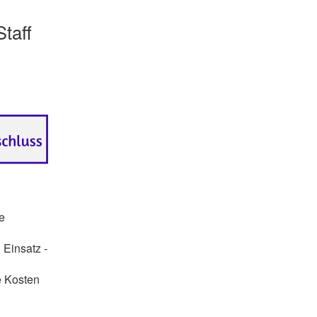
taff
e
 Einsatz -
e Kosten