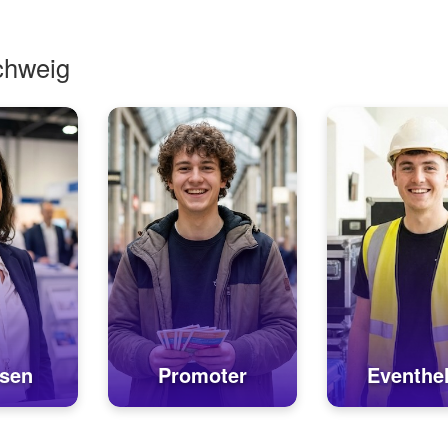
chweig
sen
Promoter
Eventhel