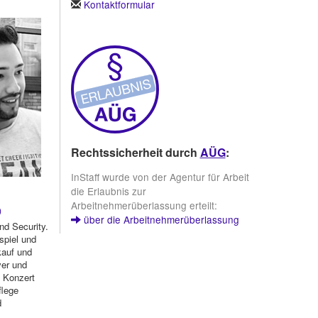
Kontaktformular
Rechtssicherheit durch
AÜG
:
InStaff wurde von der Agentur für Arbeit
die Erlaubnis zur
Arbeitnehmerüberlassung erteilt:
)
über die Arbeitnehmerüberlassung
nd Security.
spiel und
kauf und
yer und
, Konzert
flege
d