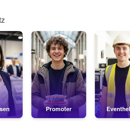
tz
sen
Promoter
Eventhel