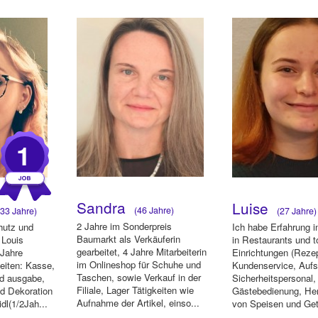
Partyzelten alles ...
1
Sandra
Luise
(46 Jahre)
33 Jahre)
(27 Jahre)
2 Jahre im Sonderpreis
chutz und
Ich habe Erfahrung 
Baumarkt als Verkäuferin
 Louis
in Restaurants und t
gearbeitet, 4 Jahre Mitarbeiterin
3Jahre
Einrichtungen (Rezep
im Onlineshop für Schuhe und
keiten: Kasse,
Kundenservice, Aufs
Taschen, sowie Verkauf in der
d ausgabe,
Sicherheitspersonal,
Filiale, Lager Tätigkeiten wie
d Dekoration
Gästebedienung, He
Aufnahme der Artikel, einso...
dl(1/2Jah...
von Speisen und Get
in...