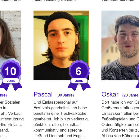
10
6
Pascal
Oskar
hre)
(30 Jahre)
(23 Jahre
der Sozialen
Und Einlasspersonal auf
Dort habe ich von Ca
n in
Festivals gearbeitet. Ich habe
Großveranstaltungen
aft, Verkauf
bereits in einer Festivalküche
Einlasskontrollen bei
unterstützung
gearbeitet. Ich bin zuverlässig,
Fußballspielen und C
lin: Einlass,
pünktlich, offen, belastbar,
Ordnertätigkeiten b
rsand,
kommunikativ und spreche
und Konzerten bis z
i...
fließend Deutsch und Engl...
Abbau von Bühnen 