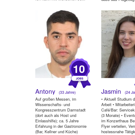
fun...
10
Antony
Jasmin
(33 Jahre)
(24 Ja
Auf großen Messen, im
• Aktuell Studium 
Wissenschafts- und
Arbeit • Mitarbeiteri
Kongresszentrum Darmstadt
Café/Bar: Servicekr
(dort auch als Host und
(3 Monate) • Event
Einlasshilfe); ca. 5 Jahre
im Konzerthaus Ber
Erfahrung in der Gastronomie
Flyer verteilen, Ve
(Bar, Kellner und Küche)
hostessnahe Tätigke