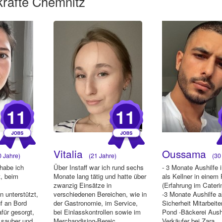
kräfte Chemnitz
11
11
Vitalia
Oussama
 Jahre)
(21 Jahre)
(30 
 habe ich
Über Instaff war ich rund sechs
- 3 Monate Aushilfe
t, beim
Monate lang tätig und hatte über
als Kellner in einem
zwanzig Einsätze in
(Erfahrung im Cateri
n unterstützt,
verschiedenen Bereichen, wie in
-3 Monate Aushilfe a
f an Bord
der Gastronomie, im Service,
Sicherheit Mitarbeiter
für gesorgt,
bei Einlasskontrollen sowie im
Pond -Bäckerei Aushi
 sauber und
Merchandising-Bereic...
Verkäufer bei Zara