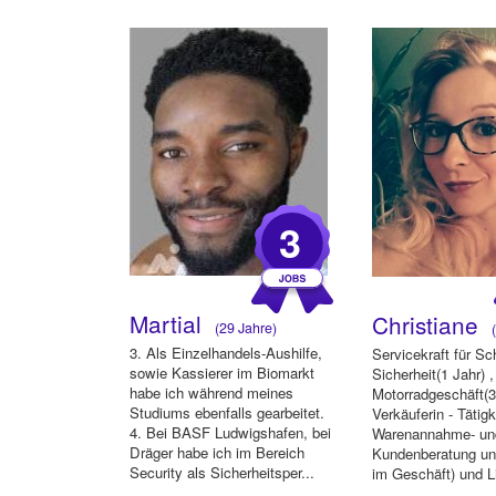
3
Martial
Christiane
(29 Jahre)
(
3. Als Einzelhandels-Aushilfe,
Servicekraft für S
sowie Kassierer im Biomarkt
Sicherheit(1 Jahr) ,
habe ich während meines
Motorradgeschäft(
Studiums ebenfalls gearbeitet.
Verkäuferin - Tätig
4. Bei BASF Ludwigshafen, bei
Warenannahme- un
Dräger habe ich im Bereich
Kundenberatung un
Security als Sicherheitsper...
im Geschäft) und Li