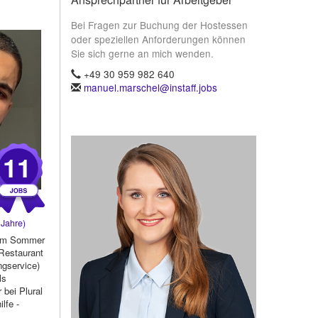
Bei Fragen zur Buchung der Hostessen
oder speziellen Anforderungen können
Sie sich gerne an mich wenden.
+49 30 959 982 640
manuel.marschel@instaff.jobs
11
Jahre)
 im Sommer
 Restaurant
ngservice)
ls
 bei Plural
lfe -