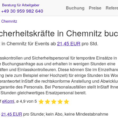
Beratung für Arbeitgeber
Buchung
Preise
Refer
+49 30 959 982 640
›
Chemnitz
icherheitskräfte in Chemnitz bu
it in Chemnitz für Events ab
21,45 EUR
pro Std.
sskontrollen und Sicherheitspersonal für temporäre Einsätze in
che Buchungsanfrage aus und erhalten in wenigen Stunden eine
ften und Einlasskontrolleuren. Diese können Sie im Einzelhand
ung (wie zum Beispiel einer Hochzeit) für einige Stunden bis W
verantwortet
InStaff
die rechtskonforme Anstellung und Abwickl
arantie des Personals. Bei Personalausfällen stellt InStaff Ihn
Stunden gleichwertiges Ersatzpersonal bereit.
uf
eKomi
, ø 4,9 von 5
b
21,45
EUR
pro Stunde; kein Abo, keine Mindestabnahme