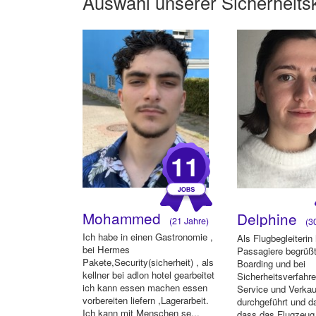
Auswahl unserer
Sicherheits
11
Mohammed
Delphine
(21 Jahre)
(30
Ich habe in einen Gastronomie ,
Als Flugbegleiterin
bei Hermes
Passagiere begrüß
Pakete,Security(sicherheit) , als
Boarding und bei
kellner bei adlon hotel gearbeitet
Sicherheitsverfahre
ich kann essen machen essen
Service und Verkau
vorbereiten liefern ,Lagerarbeit.
durchgeführt und da
Ich kann mit Menschen se...
dass das Flugzeug