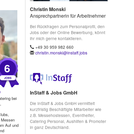
Christin Monski
Ansprechpartnerin für Arbeitnehmer
Bei Rückfragen zum Personalprofil, den
Jobs oder der Online Bewerbung, könnt
ihr mich gerne kontaktieren.
+49 30 959 982 660
christin.monski@instaff.jobs
6
)
InStaff & Jobs GmbH
tering bei
Die InStaff & Jobs GmbH vermittelt
,
kurzfristig Beschäftigte Mitarbeiter wie
lubs,
z.B. Messehostessen, Eventhelfer,
ei Messen
Catering Personal, Aushilfen & Promoter
um Auf und
in ganz Deutschland.
und