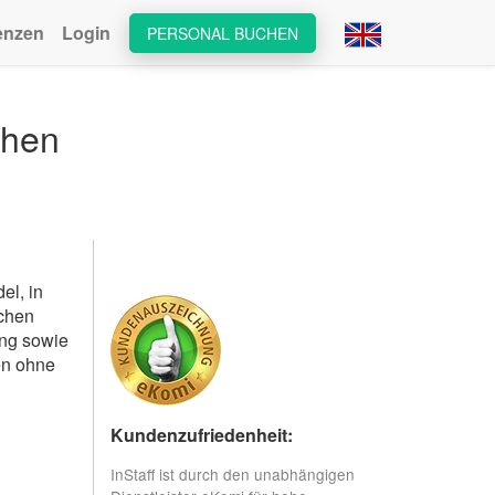
enzen
Login
PERSONAL BUCHEN
chen
el, in
ochen
ung sowie
en ohne
Kundenzufriedenheit:
InStaff ist durch den unabhängigen