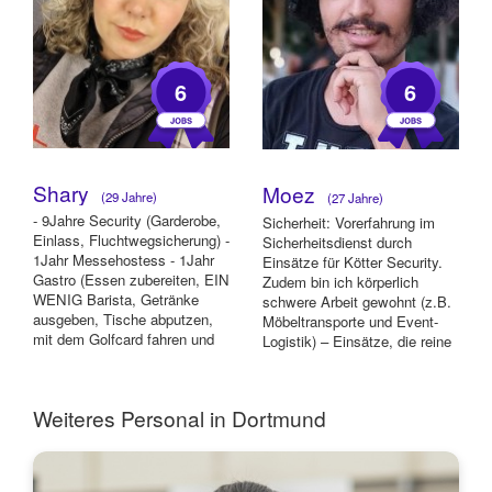
6
6
Shary
Moez
(29 Jahre)
(27 Jahre)
- 9Jahre Security (Garderobe,
Sicherheit: Vorerfahrung im
Einlass, Fluchtwegsicherung) -
Sicherheitsdienst durch
1Jahr Messehostess - 1Jahr
Einsätze für Kötter Security.
Gastro (Essen zubereiten, EIN
Zudem bin ich körperlich
WENIG Barista, Getränke
schwere Arbeit gewohnt (z.B.
ausgeben, Tische abputzen,
Möbeltransporte und Event-
mit dem Golfcard fahren und
Logistik) – Einsätze, die reine
F...
Körp...
Weiteres Personal in Dortmund