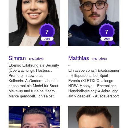
7
7
Simran
Matthias
(25 Jahre)
(25 Jahre)
Ebenso Erfahrung als Security
-
(Überwachung), Hostess ,
Einlasspersonal/Ticketscanner
Promoterin sowie als
- Hilfspersonal bei Sport-
Kellnerin. Außerdem habe ich
Events (XLETIX Challenge
schon mal als Model für Braut
NRW) Hobbys: - Ehemaliger
Make-up und für eine Haaröl
Handballspieler (14 Jahre lang
Marke gemodelt. Ich selbst
aktiv gespielt) - Ausdauersport
schmink...
- Krafttraining - Yoga - ...