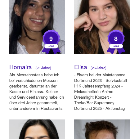
9
8
Homaira
Elisa
(25 Jahre)
(26 Jahre)
Als Messehostess habe ich
- Flyern bei der Maintenance
bei verschiedenen Messen
Dortmund 2023 - Servicekraft
gearbeitet, darunter an der
IHK Jahresempfang 2024 -
Kasse und Einlass. Kellner-
Einlasshelferin Anime
und Serviceerfahrung habe ich
Dreamlight Konzert -
über drei Jahre gesammelt,
Theke/Bar Supremacy
unter anderem in Restaurants
Dortmund 2025 - Aktionstag
und P...
bei ROTTLER betreut