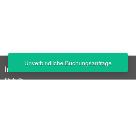
Unverbindliche Buchungsanfrage
InStaff
Startseite
Über InStaff
Karriere
Impressum
Login
Messekalender
Arbeitsverträge
Bewerbungsunterlagen