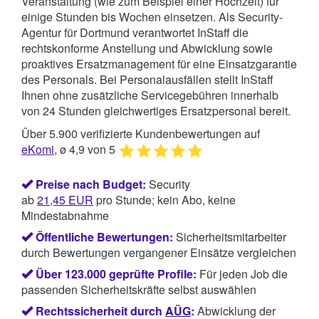
Veranstaltung (wie zum Beispiel einer Hochzeit) für
einige Stunden bis Wochen einsetzen. Als Security-
Agentur für Dortmund verantwortet
InStaff
die
rechtskonforme Anstellung und Abwicklung sowie
proaktives Ersatzmanagement für eine Einsatzgarantie
des Personals. Bei Personalausfällen stellt InStaff
Ihnen ohne zusätzliche Servicegebühren innerhalb
von 24 Stunden gleichwertiges Ersatzpersonal bereit.
Über 5.900 verifizierte Kundenbewertungen auf
eKomi
, ø 4,9 von 5
Preise nach Budget:
Security
ab
21,45
EUR
pro Stunde; kein Abo, keine
Mindestabnahme
Öffentliche Bewertungen:
Sicherheitsmitarbeiter
durch Bewertungen vergangener Einsätze vergleichen
Über 123.000 geprüfte Profile:
Für jeden Job die
passenden Sicherheitskräfte selbst auswählen
Rechtssicherheit durch
AÜG
:
Abwicklung der