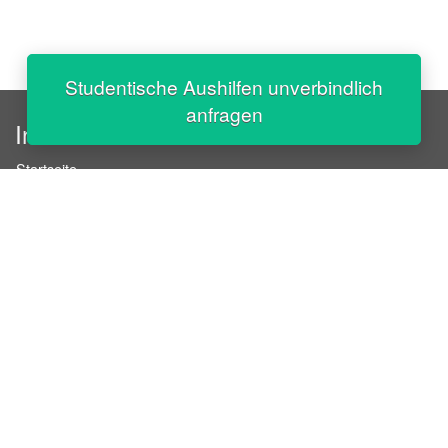
Studentische Aushilfen unverbindlich
anfragen
InStaff
Startseite
Über InStaff
Karriere
Impressum
Login
Messekalender
Arbeitsverträge
Bewerbungsunterlagen
Schulungen
Arbeitsrecht
Arbeitsschutz Unterweisungen