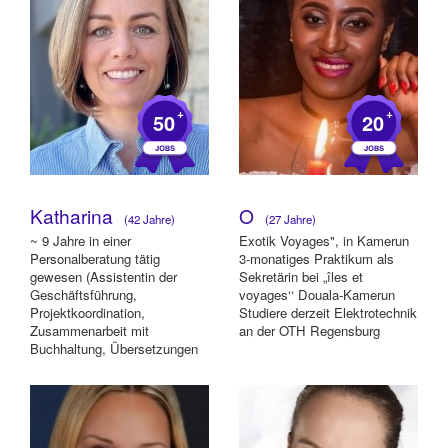
+
+
50
20
Katharina
O
(42 Jahre)
(27 Jahre)
~ 9 Jahre in einer
Exotik Voyages", in Kamerun
Personalberatung tätig
3-monatiges Praktikum als
gewesen (Assistentin der
Sekretärin bei „îles et
Geschäftsführung,
voyages‘‘ Douala-Kamerun
Projektkoordination,
Studiere derzeit Elektrotechnik
Zusammenarbeit mit
an der OTH Regensburg
Buchhaltung, Übersetzungen
Deutsch-Englisch) ~ Aktuell:
Studium der Region...