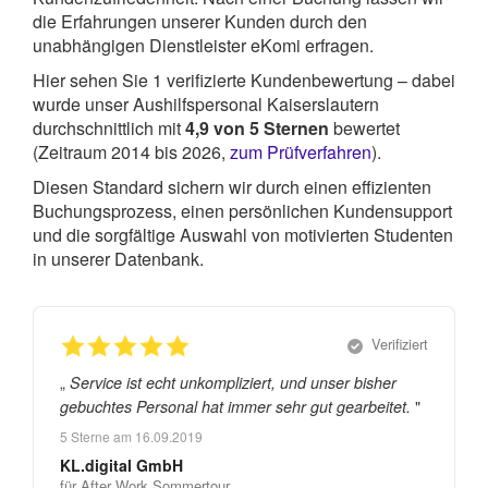
die Erfahrungen unserer Kunden durch den
unabhängigen Dienstleister eKomi erfragen.
Hier sehen Sie
1
verifizierte Kundenbewertung – dabei
wurde unser Aushilfspersonal Kaiserslautern
durchschnittlich mit
4,9
von
5
Sternen
bewertet
(Zeitraum 2014 bis 2026,
zum Prüfverfahren
).
Diesen Standard sichern wir durch einen effizienten
Buchungsprozess, einen persönlichen Kundensupport
und die sorgfältige Auswahl von motivierten Studenten
in unserer Datenbank.
Verifiziert
„
Service ist echt unkompliziert, und unser bisher
"
gebuchtes Personal hat immer sehr gut gearbeitet.
5
Sterne am
16.09.2019
KL.digital GmbH
für After Work Sommertour