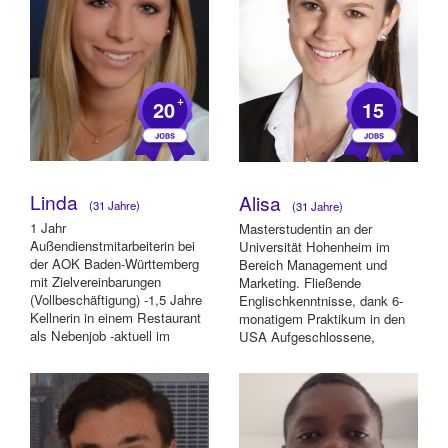
+
20
15
Linda
Alisa
(31 Jahre)
(31 Jahre)
1 Jahr
Masterstudentin an der
Außendienstmitarbeiterin bei
Universität Hohenheim im
der AOK Baden-Württemberg
Bereich Management und
mit Zielvereinbarungen
Marketing. Fließende
(Vollbeschäftigung) -1,5 Jahre
Englischkenntnisse, dank 6-
Kellnerin in einem Restaurant
monatigem Praktikum in den
als Nebenjob -aktuell im
USA Aufgeschlossene,
dritten Semester des
flexible, spontane,
Studien...
kommunikati...