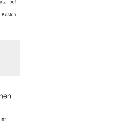
tz - bei
e Kosten
chen
ner