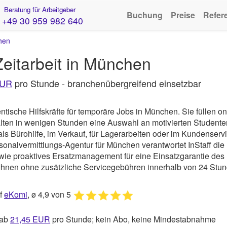
Beratung für Arbeitgeber
Buchung
Preise
Refer
+49 30 959 982 640
hen
eitarbeit in München
EUR
pro Stunde - branchenübergreifend einsetzbar
ntische Hilfskräfte für temporäre Jobs in München.
Sie füllen on
ten in wenigen Stunden eine Auswahl an motivierten Studente
ls Bürohilfe, im Verkauf, für Lagerarbeiten oder im Kundenservi
sonalvermittlungs-Agentur für München verantwortet
InStaff
die
ie proaktives Ersatzmanagement für eine Einsatzgarantie des
ff Ihnen ohne zusätzliche Servicegebühren innerhalb von 24 Stu
uf
eKomi
, ø 4,9 von 5
 ab
21,45
EUR
pro Stunde; kein Abo, keine Mindestabnahme