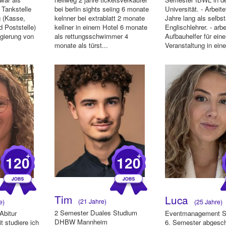
r Tankstelle
bei berlin sights seiing 6 monate
Universität. - Arbeit
ig (Kasse,
kelnner bei extrablatt 2 monate
Jahre lang als selbs
d Poststelle)
kellner in einem Hotel 6 monate
Englischlehrer. - arbe
egierung von
als rettungsschwimmer 4
Aufbauhelfer für eine
monate als türst...
Veranstaltung in ein
Restaurant. - a...
+
+
120
120
Tim
Luca
(21 Jahre)
e)
(25 Jahre)
2 Semester Duales Studium
Abitur
Eventmanagement St
DHBW Mannheim
t studiere ich
6. Semester abgesc