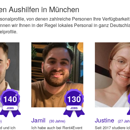
en Aushilfen in München
ersonalprofile, von denen zahlreiche Personen Ihre Verfügbarkeit
nen wir Ihnen in der Regel lokales Personal in ganz Deutschl
lprofile.
+
+
140
130
Jamil
Justine
e)
(30 Jahre)
(27 Jah
d und ich
Ich habe auch bei Rent4Event
Seit 2017 studiere i