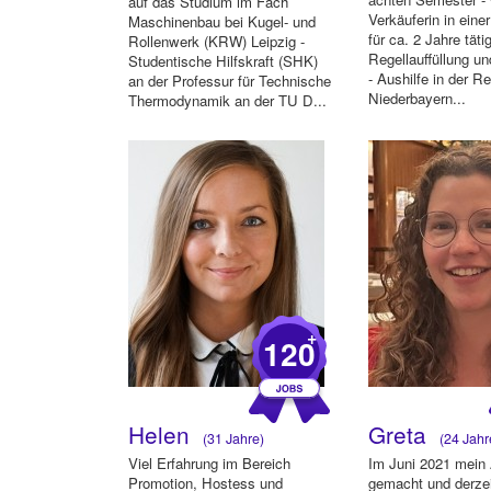
auf das Studium im Fach
Verkäuferin in eine
Maschinenbau bei Kugel- und
für ca. 2 Jahre tät
Rollenwerk (KRW) Leipzig -
Regellauffüllung un
Studentische Hilfskraft (SHK)
- Aushilfe in der R
an der Professur für Technische
Niederbayern...
Thermodynamik an der TU D...
+
120
Helen
Greta
(31 Jahre)
(24 Jahr
Viel Erfahrung im Bereich
Im Juni 2021 mein 
Promotion, Hostess und
gemacht und derzei