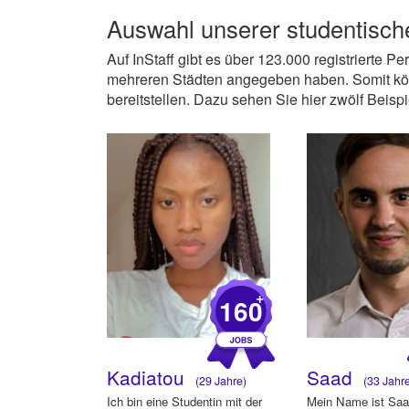
Auswahl unserer
studentisch
Auf InStaff gibt es über 123.000 registrierte P
mehreren Städten angegeben haben. Somit kön
bereitstellen. Dazu sehen Sie hier zwölf Beispie
+
160
Kadiatou
Saad
(29 Jahre)
(33 Jahr
Ich bin eine Studentin mit der
Mein Name ist Saa