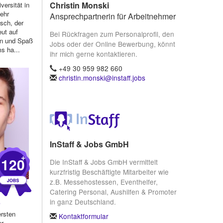
Christin Monski
versität in
sehr
Ansprechpartnerin für Arbeitnehmer
sch, der
eut auf
Bei Rückfragen zum Personalprofil, den
n und Spaß
Jobs oder der Online Bewerbung, könnt
s ha...
ihr mich gerne kontaktieren.
+49 30 959 982 660
christin.monski@instaff.jobs
InStaff & Jobs GmbH
+
120
Die InStaff & Jobs GmbH vermittelt
kurzfristig Beschäftigte Mitarbeiter wie
z.B. Messehostessen, Eventhelfer,
Catering Personal, Aushilfen & Promoter
in ganz Deutschland.
)
ersten
Kontaktformular
er