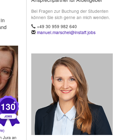
Bei Fragen zur Buchung der Studenten
können Sie sich gerne an mich wenden.
 in
+49 30 959 982 640
and
manuel.marschel@instaff.jobs
+
130
re)
ch Jura an