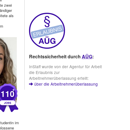
ete zwei
tändiger
itete als
em
Rechtssicherheit durch
AÜG
:
InStaff wurde von der Agentur für Arbeit
die Erlaubnis zur
Arbeitnehmerüberlassung erteilt:
über die Arbeitnehmerüberlassung
+
110
udentin im
hlossene