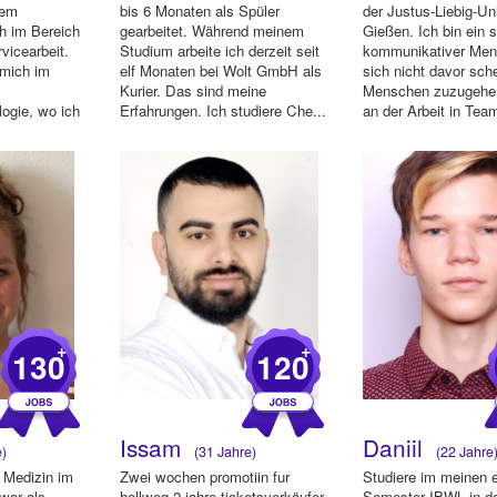
nem
bis 6 Monaten als Spüler
der Justus-Liebig-Uni
h im Bereich
gearbeitet. Während meinem
Gießen. Ich bin ein 
vicearbeit.
Studium arbeite ich derzeit seit
kommunikativer Men
 mich im
elf Monaten bei Wolt GmbH als
sich nicht davor sch
Kurier. Das sind meine
Menschen zuzugehe
logie, wo ich
Erfahrungen. Ich studiere Che...
an der Arbeit in Team
+
+
130
120
Issam
Daniil
e)
(31 Jahre)
(22 Jahre
h Medizin im
Zwei wochen promotiin fur
Studiere im meinen 
war als
hellweg 2 jahre ticketsverkäufer
Semester IBWL in d