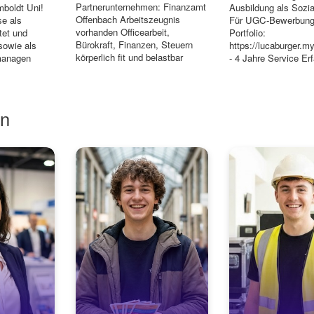
Partnerunternehmen: Finanzamt
mboldt Uni!
Ausbildung als Sozia
Offenbach Arbeitszeugnis
se als
Für UGC-Bewerbung
vorhanden Officearbeit,
tet und
Portfolio:
Bürokraft, Finanzen, Steuern
sowie als
https://lucaburger.m
körperlich fit und belastbar
 managen
- 4 Jahre Service Er
Kundenbetreuung un...
Kelln...
en