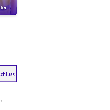
fer
e