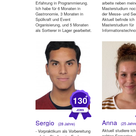
Erfahrung in Programmierung.
arbeite neben mei
Ich habe für 6 Monaten in
Masterstudium noc
Gastronomie, 3 Monaten in
der Messe- und Ser
Spülkraft und Event
Aktuell befinde ich
Organisierung, und 5 Monaten
Masterstudium für
als Sortierer in Lager gearbeitet.
Informationstechno
Ic...
im Breich de...
+
130
Anna
Sergio
(25 Jahr
(28 Jahre)
Aktuell studiere ic
- Vorpraktikum als Vorbereitung
achten Semester - 