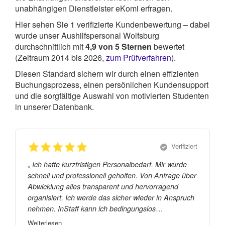
unabhängigen Dienstleister eKomi erfragen.
Hier sehen Sie
1
verifizierte Kundenbewertung – dabei
wurde unser Aushilfspersonal Wolfsburg
durchschnittlich mit
4,9
von
5
Sternen
bewertet
(Zeitraum 2014 bis 2026,
zum Prüfverfahren
).
Diesen Standard sichern wir durch einen effizienten
Buchungsprozess, einen persönlichen Kundensupport
und die sorgfältige Auswahl von motivierten Studenten
in unserer Datenbank.
Verifiziert
„
Ich hatte kurzfristigen Personalbedarf. Mir wurde
schnell und professionell geholfen. Von Anfrage über
Abwicklung alles transparent und hervorragend
organisiert. Ich werde das sicher wieder in Anspruch
nehmen. InStaff kann ich bedingungslos
weiterempfehlen. Macht weiter so. Alles Gute! Und
Weiterlesen