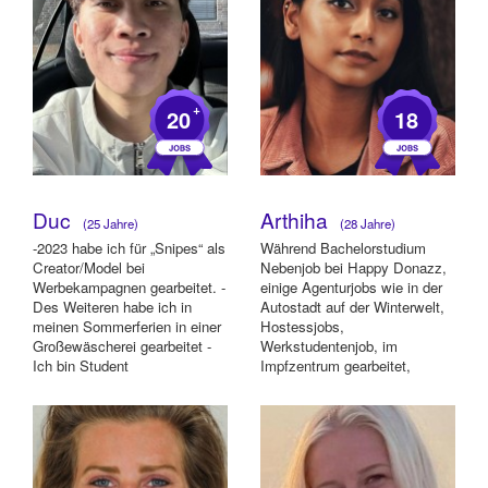
+
20
18
Duc
Arthiha
(25 Jahre)
(28 Jahre)
-2023 habe ich für „Snipes“ als
Während Bachelorstudium
Creator/Model bei
Nebenjob bei Happy Donazz,
Werbekampagnen gearbeitet. -
einige Agenturjobs wie in der
Des Weiteren habe ich in
Autostadt auf der Winterwelt,
meinen Sommerferien in einer
Hostessjobs,
Großewäscherei gearbeitet -
Werkstudentenjob, im
Ich bin Student
Impfzentrum gearbeitet,
Servicetätigkeiten und letzte...