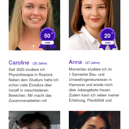
+
+
50
20
Anna
Caroline
(27 Jahre)
(25 Jahre)
Momentan studiere ich im
Seit 2020 studiere ich
1.Semester Bau- und
Physiotherapie in Rostock.
Umweltingenieurwesen in
Neben dem Studium hatte ich
Hannover und würde mich
schon viele Einsätze über
über Jobangebote freuen.
Instaff in verschiedenen
Zudem kann ich neben meiner
Bereichen. Mir macht das
Erfahrung, Flexibilität und
Zusammenarbeiten mit
Zuverlässigkeit versprec...
anderen und das Helfen ...