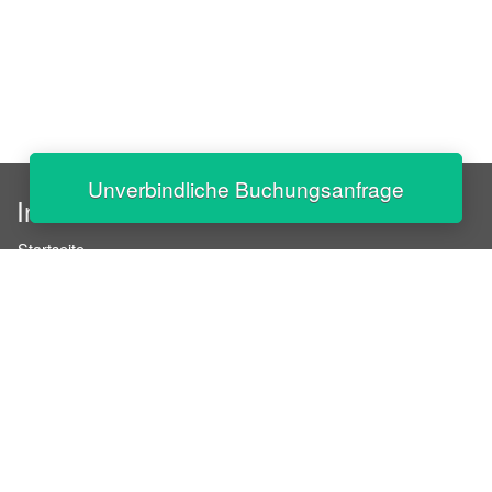
Unverbindliche Buchungsanfrage
InStaff
Startseite
Über InStaff
Karriere
Impressum
Login
Messekalender
Arbeitsverträge
Bewerbungsunterlagen
Schulungen