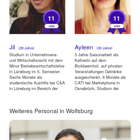
11
11
Jil
Ayleen
(28 Jahre)
(30 Jahre)
Studium in Unternehmens-
3 Jahre Saisonarbeit als
und Wirtschaftsrecht mit dem
Kellnerin auf dem
Minor Betriebswirtschaftslehre
Bickbeernhof, auf privaten
in Lüneburg im 5. Semester;
Veranstaltungen Getränke
Sechs Monate als
ausgeschenkt, 6 Monate als
studentische Aushilfe bei C&A
CATI bei Marketphone in
in Lüneburg im Bereich der
Osnabrück, Studium der
Kundenberat...
Sozialwissenschaften in
Osnabr...
Weiteres Personal in Wolfsburg